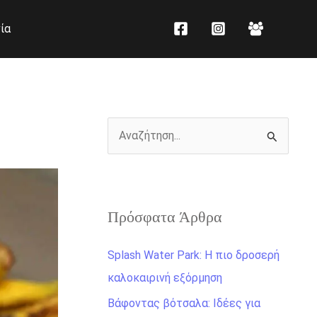
K
Ι
ία
α
σ
τ
τ
η
ο
γ
ρ
ο
ι
Α
ρ
κ
ν
ί
ό
α
ε
ζ
ς
Πρόσφατα Άρθρα
ή
τ
Splash Water Park: Η πιο δροσερή
η
καλοκαιρινή εξόρμηση
σ
Βάφοντας βότσαλα: Ιδέες για