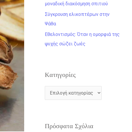
η
μοναδική διακόσμηση σπιτιού
γ
Σύγκρουση ελικοπτέρων στην
ι
Ψάθα
α
Εθελοντισμός: Όταν η ομορφιά της
:
ψυχής σώζει ζωές
Kατηγορίες
Πρόσφατα Σχόλια