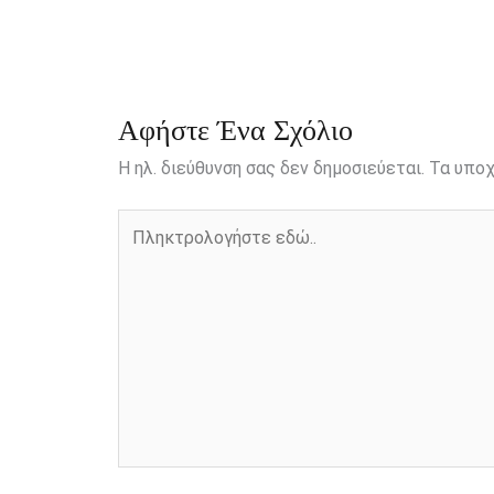
o
n
e
i
o
g
r
n
k
e
k
r
Αφήστε Ένα Σχόλιο
Η ηλ. διεύθυνση σας δεν δημοσιεύεται.
Τα υποχ
Πληκτρολογήστε
εδώ..