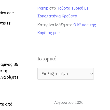
Pornip
στο
Τούρτα Τυριού με
ies σας.
Σοκολατένια Κρούστα
στείτε.
Κατερίνα Μάζη
στο
Ο Κήπος της
Καρδιάς μας
Ιστορικό
ταμίνες B6
ε τη
 να ρίξετε
Αύγουστος 2026
στε από