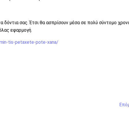
α δόντια σας. Έτσι θα ασπρίσουν μέσα σε πολύ σύντομο χρον
όλας εφαρμογή.
min-tis-petaxete-pote-xana/
Επό