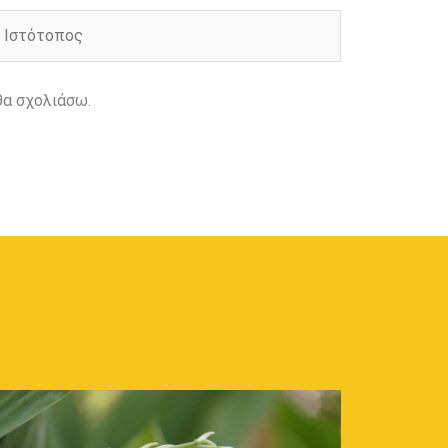
στότοπος
θα σχολιάσω.