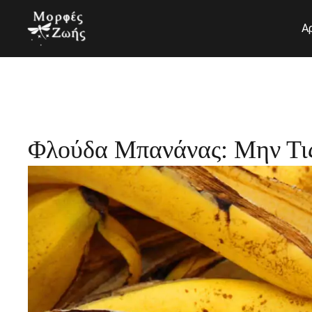
Μετάβαση
στο
Α
περιεχόμενο
Φλούδα Μπανάνας: Μην Τις