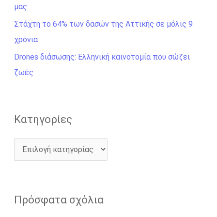
η
μας
γ
Στάχτη το 64% των δασών της Αττικής σε μόλις 9
ι
χρόνια
α
Drones διάσωσης: Ελληνική καινοτομία που σώζει
:
ζωές
Kατηγορίες
Πρόσφατα σχόλια