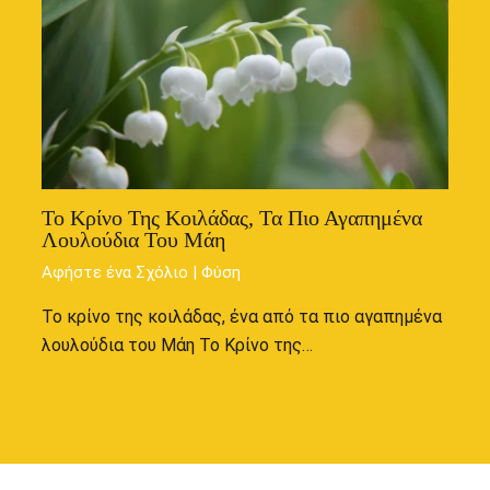
Το Κρίνο Της Κοιλάδας, Τα Πιο Αγαπημένα
Λουλούδια Του Μάη
Αφήστε ένα Σχόλιο
|
Φύση
Το κρίνο της κοιλάδας, ένα από τα πιο αγαπημένα
λουλούδια του Μάη Το Κρίνο της…