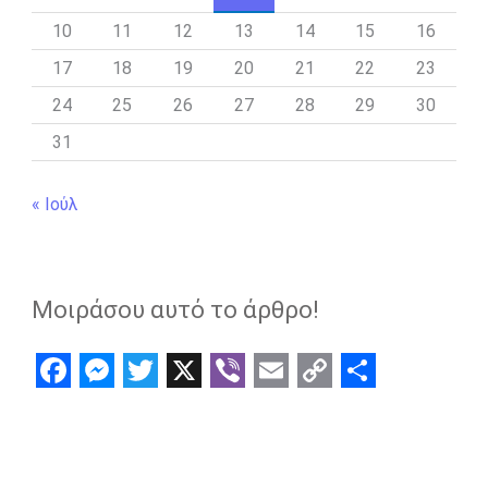
10
11
12
13
14
15
16
17
18
19
20
21
22
23
24
25
26
27
28
29
30
31
« Ιούλ
Μοιράσου αυτό το άρθρο!
F
M
T
X
V
E
C
S
a
e
w
i
m
o
h
c
s
i
b
a
p
a