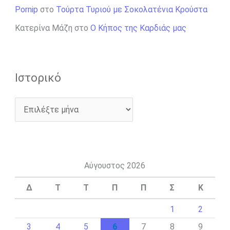
Pornip
στο
Τούρτα Τυριού με Σοκολατένια Κρούστα
Κατερίνα Μάζη
στο
Ο Κήπος της Καρδιάς μας
Ιστορικό
Αύγουστος 2026
Δ
Τ
Τ
Π
Π
Σ
Κ
1
2
3
4
5
6
7
8
9