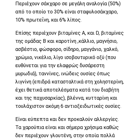
Περιέχουν σάκχαρο σε μεγάλη αναλογία (50%)
από το οποίο το 30% είναι σταφυλοσάκχαρο,
10% πρωτεΐνη, και 6% λίπος.
Επίσης περιέχουν βιταμίνες Α, και D, βιταμίνες
της ομάδας Β και καροτίνη ,κάλλιο, μαγνήσιο,
ασβέστιο, φώσφορο, σίδηρο, μαγγάνιο, χαλκό,
χρώμιο, νικέλιο, λίγο ισοβουτυρικό οξύ (που
ευθύνεται για την ελαφρώς δυσάρεστη
μυρωδιά), ταννίνες, ινώδεις ουσίες όπως
λιγνίνη (επιδρά κατασταλτικά στη χοληστερίνη,
έχει θετικά αποτελέσματα κατά του διαβήτη
και της παχυσαρκίας), βλέννα, κυτταρίνη και
τουλάχιστον ακόμη 6 αντιοξειδωτικές ουσίες.
Είναι εύπεπτα και δεν προκαλούν αλλεργίες.
Τα χαρούπια είναι και σήμερα χρήσιμα καθώς
δεν περιέχουν γλουτένη, στην οποία πολλά