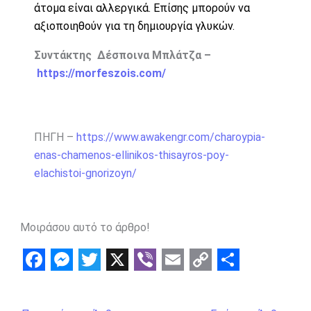
άτομα είναι αλλεργικά. Επίσης μπορούν να
αξιοποιηθούν για τη δημιουργία γλυκών.
Συντάκτης Δέσποινα Μπλάτζα –
https://morfeszois.com/
ΠΗΓΗ –
https://www.awakengr.com/charoypia-
enas-chamenos-ellinikos-thisayros-poy-
elachistoi-gnorizoyn/
Μοιράσου αυτό το άρθρο!
F
M
T
X
V
E
C
S
a
e
w
i
m
o
h