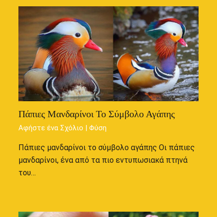
Πάπιες Μανδαρίνοι Το Σύμβολο Αγάπης
Αφήστε ένα Σχόλιο
|
Φύση
Πάπιες μανδαρίνοι το σύμβολο αγάπης Οι πάπιες
μανδαρίνοι, ένα από τα πιο εντυπωσιακά πτηνά
του…