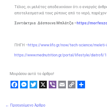
Τέλος, οι μελέτες αποδεικνύουν ότι ο ενεργός άνθ
αποτελεσματικά τους ρύπους από το νερό, παρέχοντ
Συντάκτρια Δέσποινα Μπλάτζα –
https://morfesz
ΠΗΓΗ –
https://www.lifo.gr/now/tech-science/meleti-i
https://www.mednutrition.gr/portal/lifestyle/diatrofi/1
Μοιράσου αυτό το άρθρο!
F
M
T
X
V
E
C
S
a
e
w
i
m
o
h
←
Προηγούμενο Άρθρο