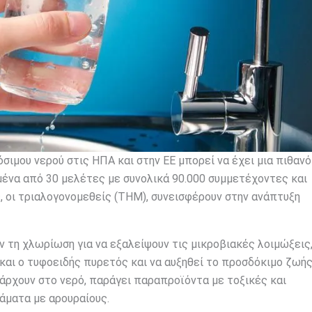
ιμου νερού στις ΗΠΑ και στην ΕΕ μπορεί να έχει μια πιθαν
μένα από 30 μελέτες με συνολικά 90.000 συμμετέχοντες και
 οι τριαλογονομεθείς (THM), συνεισφέρουν στην ανάπτυξη
ν τη χλωρίωση για να εξαλείψουν τις μικροβιακές λοιμώξεις,
αι ο τυφοειδής πυρετός και να αυξηθεί το προσδόκιμο ζωή
άρχουν στο νερό, παράγει παραπροϊόντα με τοξικές και
άματα με αρουραίους.