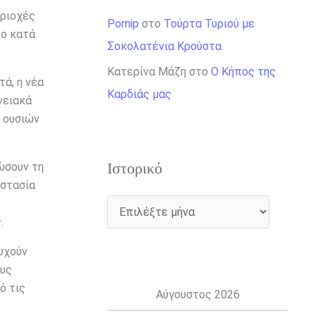
εριοχές
Pornip
στο
Τούρτα Τυριού με
ρο κατά
Σοκολατένια Κρούστα
Κατερίνα Μάζη
στο
Ο Κήπος της
τά, η νέα
Καρδιάς μας
νειακά
 ουσιών
Ιστορικό
ώσουν τη
οστασία
.
συχούν
ους
ό τις
Αύγουστος 2026