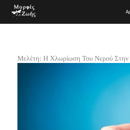
Μετάβαση
στο
Α
περιεχόμενο
Μελέτη: Η Χλωρίωση Του Νερού Στην 