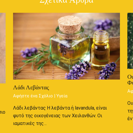
Οι
Φύ
Λάδι Λεβάντας
Αφ
Αφήστε ένα Σχόλιο
|
Υγεία
Οι
Λάδι λεβάντας Η λεβάντα ή lavandula, είναι
τη
σιο
φυτό της οικογένειας των Χειλανθών. Οι
έν
ιαματικές της…