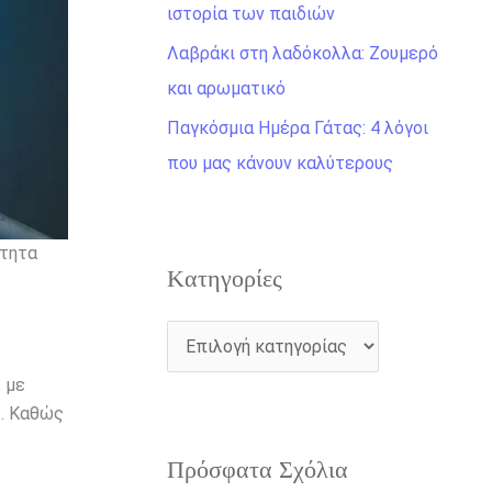
η
ιστορία των παιδιών
γ
Λαβράκι στη λαδόκολλα: Ζουμερό
ι
και αρωματικό
α
Παγκόσμια Ημέρα Γάτας: 4 λόγοι
:
που μας κάνουν καλύτερους
ότητα
Kατηγορίες
 με
ς. Καθώς
Πρόσφατα Σχόλια