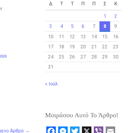
Δ
Τ
Τ
Π
Π
Σ
Κ
υν
1
2
3
4
5
6
7
8
9
10
11
12
13
14
15
16
17
18
19
20
21
22
23
isis
24
25
26
27
28
29
30
31
« Ιούλ
Μοιράσου Αυτό Το Άρθρο!
μενο Άρθρο
→