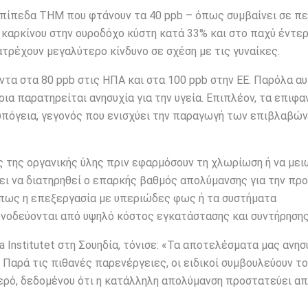
πίπεδα THM που φτάνουν τα 40 ppb – όπως συμβαίνει σε π
 καρκίνου στην ουροδόχο κύστη κατά 33% και στο παχύ έντε
ιατρέχουν μεγαλύτερο κίνδυνο σε σχέση με τις γυναίκες.
τα στα 80 ppb στις ΗΠΑ και στα 100 ppb στην ΕΕ. Παρόλα αυ
ια παρατηρείται ανησυχία για την υγεία. Επιπλέον, τα επιφα
υπόγεια, γεγονός που ενισχύει την παραγωγή των επιβλαβών
ς της οργανικής ύλης πριν εφαρμόσουν τη χλωρίωση ή να μει
έπει να διατηρηθεί ο επαρκής βαθμός απολύμανσης για την πρ
όπως η επεξεργασία με υπεριώδες φως ή τα συστήματα
υνοδεύονται από υψηλό κόστος εγκατάστασης και συντήρησης
a Institutet στη Σουηδία, τόνισε: «Τα αποτελέσματα μας ανη
Παρά τις πιθανές παρενέργειες, οι ειδικοί συμβουλεύουν τ
ερό, δεδομένου ότι η κατάλληλη απολύμανση προστατεύει απ