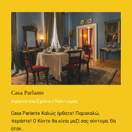
Casa Parlante
Αφήστε ένα Σχόλιο
|
Πολιτισμός
Casa Parlante Καλώς ήρθατε! Παρακαλώ,
περάστε! Ο Κόντε θα είναι μαζί σας σύντομα. Θα
ήταν…