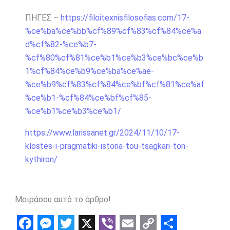
ΠΗΓΕΣ –
https://filoitexnisfilosofias.com/17-
%ce%ba%ce%bb%cf%89%cf%83%cf%84%ce%a
d%cf%82-%ce%b7-
%cf%80%cf%81%ce%b1%ce%b3%ce%bc%ce%b
1%cf%84%ce%b9%ce%ba%ce%ae-
%ce%b9%cf%83%cf%84%ce%bf%cf%81%ce%af
%ce%b1-%cf%84%ce%bf%cf%85-
%ce%b1%ce%b3%ce%b1/
https://www.larissanet.gr/2024/11/10/17-
klostes-i-pragmatiki-istoria-tou-tsagkari-ton-
kythiron/
Μοιράσου αυτό το άρθρο!