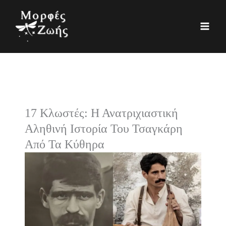
Μετάβαση
K
Ι
στο
α
σ
περιεχόμενο
τ
τ
η
ο
γ
ρ
ο
ι
ρ
κ
17 Κλωστές: Η Ανατριχιαστική
ί
ό
Αληθινή Ιστορία Του Τσαγκάρη
ε
Από Τα Κύθηρα
ς