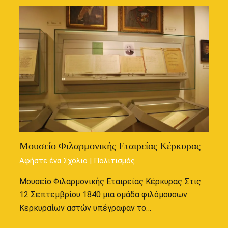
Μουσείο Φιλαρμονικής Εταιρείας Κέρκυρας
Αφήστε ένα Σχόλιο
|
Πολιτισμός
Μουσείο Φιλαρμονικής Εταιρείας Κέρκυρας Στις
12 Σεπτεμβρίου 1840 μια ομάδα φιλόμουσων
Κερκυραίων αστών υπέγραφαν το…