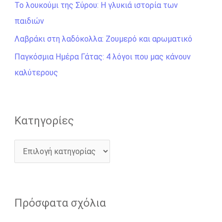
η
Το λουκούμι της Σύρου: Η γλυκιά ιστορία των
σ
παιδιών
η
Λαβράκι στη λαδόκολλα: Ζουμερό και αρωματικό
γ
Παγκόσμια Ημέρα Γάτας: 4 λόγοι που μας κάνουν
ι
καλύτερους
α
:
Kατηγορίες
Πρόσφατα σχόλια