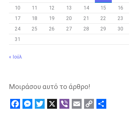
10
11
12
13
14
15
16
17
18
19
20
21
22
23
24
25
26
27
28
29
30
31
« Ιούλ
Μοιράσου αυτό το άρθρο!
F
M
T
X
V
E
C
S
a
e
w
i
m
o
h
c
s
i
b
a
p
a