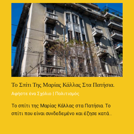
Το Σπίτι Της Μαρίας Κάλλας Στα Πατήσια.
Αφήστε ένα Σχόλιο
|
Πολιτισμός
Το σπίτι της Μαρίας Κάλλας στα Πατήσια. Το
σπίτι που είναι συνδεδεμένο και έζησε κατά…