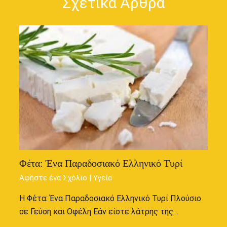
Σχετικά Άρθρα
Φέτα: Ένα Παραδοσιακό Ελληνικό Τυρί
Αφήστε ένα Σχόλιο
|
Υγεία
Η Φέτα: Ένα Παραδοσιακό Ελληνικό Τυρί Πλούσιο
σε Γεύση και Οφέλη Εάν είστε λάτρης της…