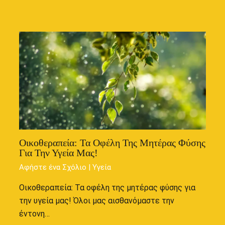
Οικοθεραπεία: Τα Οφέλη Της Μητέρας Φύσης
Για Την Υγεία Μας!
Αφήστε ένα Σχόλιο
|
Υγεία
Οικοθεραπεία: Τα οφέλη της μητέρας φύσης για
την υγεία μας! Όλοι μας αισθανόμαστε την
έντονη…