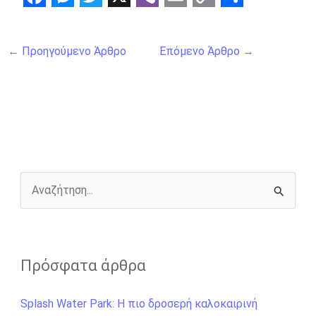
F
M
T
X
V
E
C
S
a
e
w
i
m
o
h
←
Προηγούμενο Άρθρο
Επόμενο Άρθρο
→
c
s
i
b
a
p
a
e
s
t
e
i
y
r
b
e
t
r
l
L
e
o
n
e
i
o
g
r
n
k
e
k
r
Α
ν
α
ζ
Πρόσφατα άρθρα
ή
Splash Water Park: Η πιο δροσερή καλοκαιρινή
τ