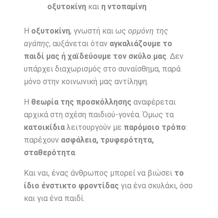
οξυτοκίνη
και
η ντοπαμίνη
Η
οξυτοκίνη
, γνωστή και ως
ορμόνη της
αγάπης
, αυξάνεται όταν
αγκαλιάζουμε το
παιδί μας ή χαϊδεύουμε τον σκύλο μας
. Δεν
υπάρχει διαχωρισμός στο συναίσθημα, παρά
μόνο στην κοινωνική μας αντίληψη.
Η
θεωρία της προσκόλλησης
αναφέρεται
αρχικά στη σχέση παιδιού-γονέα. Όμως τα
κατοικίδια
λειτουργούν με
παρόμοιο τρόπο
:
παρέχουν
ασφάλεια, τρυφερότητα,
σταθερότητα
.
Και ναι, ένας άνθρωπος μπορεί να βιώσει
το
ίδιο ένστικτο φροντίδας
για ένα σκυλάκι, όσο
και για ένα παιδί.