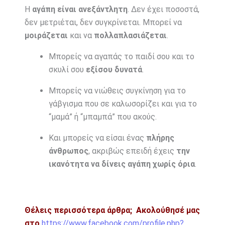
Η
αγάπη είναι ανεξάντλητη
. Δεν έχει ποσοστά,
δεν μετριέται, δεν συγκρίνεται. Μπορεί να
μοιράζεται
και να
πολλαπλασιάζεται
.
Μπορείς να αγαπάς το παιδί σου και το
σκυλί σου
εξίσου δυνατά
.
Μπορείς να νιώθεις συγκίνηση για το
γάβγισμα που σε καλωσορίζει και για το
“μαμά” ή “μπαμπά” που ακούς.
Και μπορείς να είσαι ένας
πλήρης
άνθρωπος
, ακριβώς επειδή έχεις
την
ικανότητα να δίνεις αγάπη χωρίς όρια
.
Θέλεις περισσότερα άρθρα;
Ακολούθησέ μας
στο
https://www.facebook.com/profile.php?