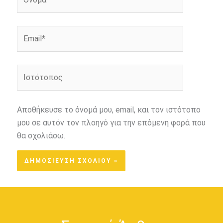
Email*
Ιστότοπος
Αποθήκευσε το όνομά μου, email, και τον ιστότοπο
μου σε αυτόν τον πλοηγό για την επόμενη φορά που
θα σχολιάσω.