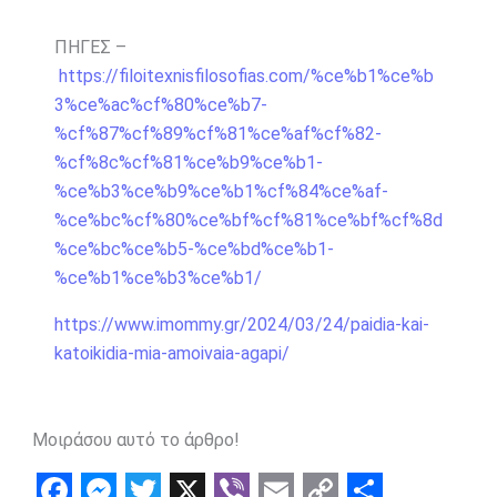
ΠΗΓΕΣ –
https://filoitexnisfilosofias.com/%ce%b1%ce%b
3%ce%ac%cf%80%ce%b7-
%cf%87%cf%89%cf%81%ce%af%cf%82-
%cf%8c%cf%81%ce%b9%ce%b1-
%ce%b3%ce%b9%ce%b1%cf%84%ce%af-
%ce%bc%cf%80%ce%bf%cf%81%ce%bf%cf%8d
%ce%bc%ce%b5-%ce%bd%ce%b1-
%ce%b1%ce%b3%ce%b1/
https://www.imommy.gr/2024/03/24/paidia-kai-
katoikidia-mia-amoivaia-agapi/
Μοιράσου αυτό το άρθρο!