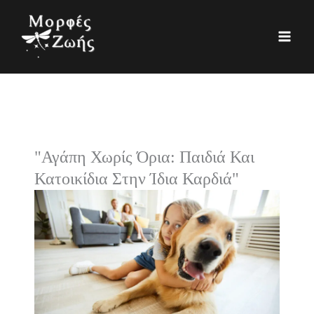
Μετάβαση
K
Ι
στο
α
σ
περιεχόμενο
τ
τ
η
ο
γ
ρ
ο
ι
ρ
κ
"Αγάπη Χωρίς Όρια: Παιδιά Και
ί
ό
Κατοικίδια Στην Ίδια Καρδιά"
ε
ς