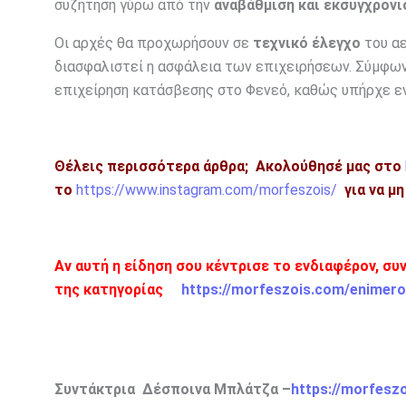
συζήτηση γύρω από την
αναβάθμιση και εκσυγχρον
Οι αρχές θα προχωρήσουν σε
τεχνικό έλεγχο
του αε
διασφαλιστεί η ασφάλεια των επιχειρήσεων. Σύμφω
επιχείρηση κατάσβεσης στο Φενεό, καθώς υπήρχε ε
Θέλεις περισσότερα άρθρα;
Ακολούθησέ μας στο
το
https://www.instagram.com/morfeszois/
για να μ
Αν αυτή η είδηση σου κέντρισε το ενδιαφέρον, συ
της κατηγορίας
https://morfeszois.com/enimero
Συντάκτρια Δέσποινα Μπλάτζα –
https://morfesz