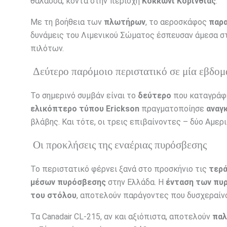
θάλασσα, κοντά στην περιοχή
Κοκκώνι Κορινθίας
.
Με τη βοήθεια των
πλωτήρων
, το αεροσκάφος
παρα
δυνάμεις του Λιμενικού Σώματος έσπευσαν άμεσα σ
πιλότων.
Δεύτερο παρόμοιο περιστατικό σε μία εβδο
Το σημερινό συμβάν είναι το
δεύτερο
που καταγράφε
ελικόπτερο τύπου Erickson
πραγματοποίησε
αναγ
βλάβης. Και τότε, οι τρεις επιβαίνοντες – δύο Αμε
Οι προκλήσεις της εναέριας πυρόσβεσης
Το περιστατικό φέρνει ξανά στο προσκήνιο τις
τερά
μέσων πυρόσβεσης
στην Ελλάδα. Η
ένταση των πυ
του στόλου
, αποτελούν παράγοντες που δυσχεραίνο
Τα Canadair CL-215, αν και αξιόπιστα, αποτελούν
παλ