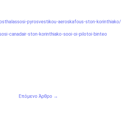
osthalassosi-pyrosvestikou-aeroskafous-ston-korinthiako/
osi-canadair-ston-korinthiako-sooi-oi-pilotoi-binteo
Επόμενο Άρθρο
→