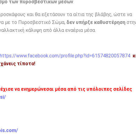
ισμό των πυροσβεστικών μέσων
.
ροσκάφους και θα εξετάσουν τα αίτια της βλάβης, ώστε να
να με το Πυροσβεστικό Σώμα,
δεν υπήρξε καθυστέρηση
στη
ναλλακτική κάλυψη από άλλα εναέρια μέσα.
https://www.facebook.com/profile.php?id=61574820057874
κ
η χάνεις τίποτα!
νέχισε να ενημερώνεσαι μέσα από τις υπόλοιπες σελίδες
si/
ois.com/