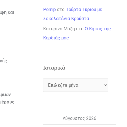
Pornip
στο
Τούρτα Τυριού με
άφη
και
Σοκολατένια Κρούστα
Κατερίνα Μάζη
στο
Ο Κήπος της
Καρδιάς μας
ικής
Ιστορικό
έριων
μέρους
Αύγουστος 2026