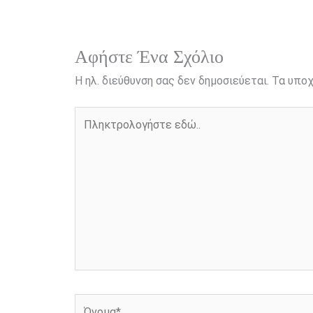
o
g
r
n
k
e
k
r
Αφήστε Ένα Σχόλιο
Η ηλ. διεύθυνση σας δεν δημοσιεύεται.
Τα υποχ
Πληκτρολογήστε
εδώ..
Όνομα*