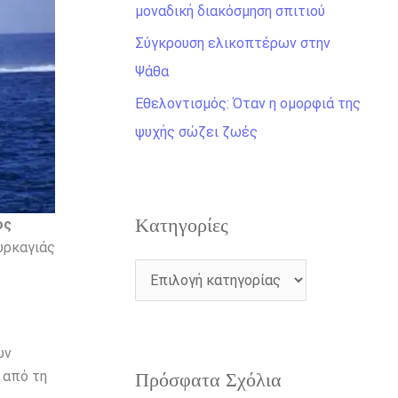
η
μοναδική διακόσμηση σπιτιού
γ
Σύγκρουση ελικοπτέρων στην
ι
Ψάθα
α
Εθελοντισμός: Όταν η ομορφιά της
:
ψυχής σώζει ζωές
Kατηγορίες
ος
υρκαγιάς
υν
 από τη
Πρόσφατα Σχόλια