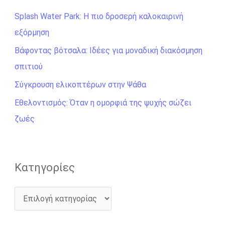
ή
Splash Water Park: Η πιο δροσερή καλοκαιρινή
τ
εξόρμηση
η
σ
Βάφοντας βότσαλα: Ιδέες για μοναδική διακόσμηση
η
σπιτιού
γ
Σύγκρουση ελικοπτέρων στην Ψάθα
ι
Εθελοντισμός: Όταν η ομορφιά της ψυχής σώζει
α
ζωές
:
Kατηγορίες