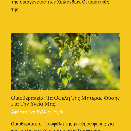
της οικογένειας των Χειλανθών. Οι ιαματικές
της…
Οικοθεραπεία: Τα Οφέλη Της Μητέρας Φύσης
Για Την Υγεία Μας!
Αφήστε ένα Σχόλιο
|
Υγεία
Οικοθεραπεία: Τα οφέλη της μητέρας φύσης για