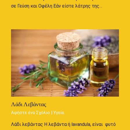
σε Γεύση και Οφέλη Εάν είστε λάτρης της…
Λάδι Λεβάντας
Αφήστε ένα Σχόλιο
|
Υγεία
Λάδι λεβάντας Η λεβάντα ή lavandula, είναι φυτό