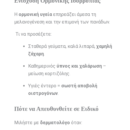
Ενίσχυση Ορμονικής Ισορροπίας
Η
ορμονική υγεία
επηρεάζει άμεσα τη
μελανογένεση και την επιμονή των πανάδων.
Τι να προσέξετε:
Σταθερά γεύματα, καλά λιπαρά,
χαμηλή
ζάχαρη
.
Καθημερινός
ύπνος και χαλάρωση
–
μείωση κορτιζόλης.
Υγιές έντερο =
σωστή αποβολή
οιστρογόνων
.
Πότε να Απευθυνθείτε σε Ειδικό
Μιλήστε με
δερματολόγο
όταν: