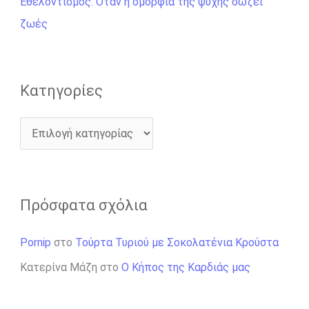
Εθελοντισμός: Όταν η ομορφιά της ψυχής σώζει
α
ζωές
:
Kατηγορίες
Πρόσφατα σχόλια
Pornip
στο
Τούρτα Τυριού με Σοκολατένια Κρούστα
Κατερίνα Μάζη
στο
Ο Κήπος της Καρδιάς μας