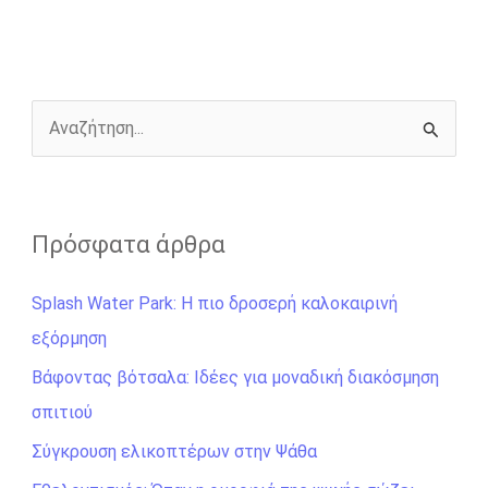
b
e
t
r
l
L
e
o
n
e
i
o
g
r
n
k
e
k
r
Α
ν
α
ζ
Πρόσφατα άρθρα
ή
Splash Water Park: Η πιο δροσερή καλοκαιρινή
τ
εξόρμηση
η
σ
Βάφοντας βότσαλα: Ιδέες για μοναδική διακόσμηση
η
σπιτιού
γ
Σύγκρουση ελικοπτέρων στην Ψάθα
ι