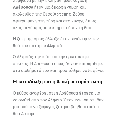
Σύμφωνα με την ελληνική μυθολογία, η
Αρέθουσα
ήταν μια όμορφη νύμφη και
ακόλουθος της θεάς
Άρτεμης
. Ζούσε
αφιερωμένη στη φύση και στο κυνήγι, όπως
όλες οι νύμφες που υπηρετούσαν τη θεά.
Η ζωή της όμως άλλαξε όταν συνάντησε τον
θεό του ποταμού
Αλφειό
.
Ο Αλφειός την είδε και την ερωτεύτηκε
αμέσως. Η Αρέθουσα όμως δεν ανταποκρίθηκε
στα αισθήματά του και προσπάθησε να ξεφύγει.
Η καταδίωξη και η θεϊκή μεταμόρφωση
Ο μύθος αναφέρει ότι η Αρέθουσα έτρεχε για
να σωθεί από τον Αλφειό. Όταν ένιωσε ότι δεν
μπορούσε να ξεφύγει, ζήτησε βοήθεια από τη
θεά Άρτεμη.