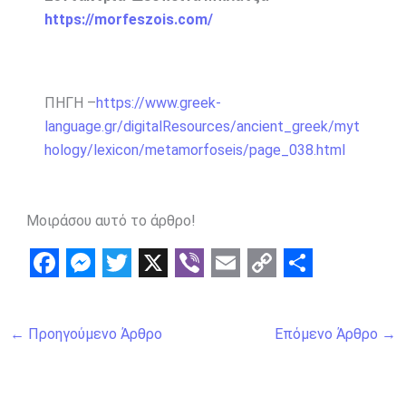
https://morfeszois.com/
ΠΗΓΗ –
https://www.greek-
language.gr/digitalResources/ancient_greek/myt
hology/lexicon/metamorfoseis/page_038.html
Μοιράσου αυτό το άρθρο!
F
M
T
X
V
E
C
S
a
e
w
i
m
o
h
←
Προηγούμενο Άρθρο
Επόμενο Άρθρο
→
c
s
i
b
a
p
a
e
s
t
e
i
y
r