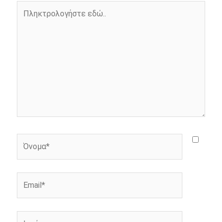
o
g
r
n
Πληκτρολογήστε
k
e
k
εδώ..
r
Όνομα*
Email*
Ιστότοπος