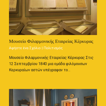
Μουσείο Φιλαρμονικής Εταιρείας Κέρκυρας
Αφήστε ένα Σχόλιο
|
Πολιτισμός
Μουσείο Φιλαρμονικής Εταιρείας Κέρκυρας Στις
12 Σεπτεμβρίου 1840 μια ομάδα φιλόμουσων
Κερκυραίων αστών υπέγραφαν το…