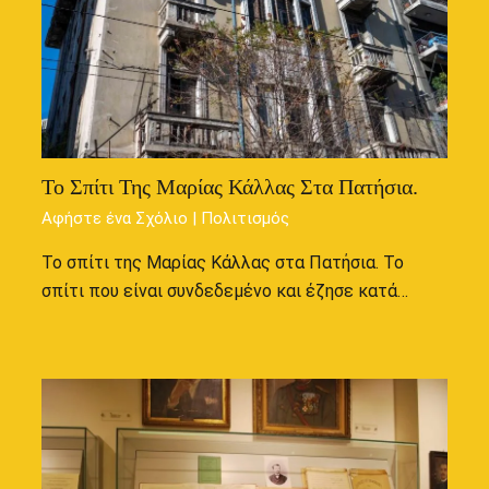
Το Σπίτι Της Μαρίας Κάλλας Στα Πατήσια.
Αφήστε ένα Σχόλιο
|
Πολιτισμός
Το σπίτι της Μαρίας Κάλλας στα Πατήσια. Το
σπίτι που είναι συνδεδεμένο και έζησε κατά…