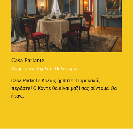
Casa Parlante
Αφήστε ένα Σχόλιο
|
Πολιτισμός
Casa Parlante Καλώς ήρθατε! Παρακαλώ,
περάστε! Ο Κόντε θα είναι μαζί σας σύντομα. Θα
ήταν…