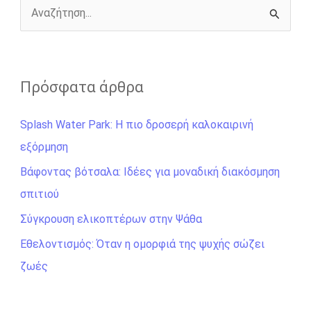
r
Α
ν
α
ζ
Πρόσφατα άρθρα
ή
Splash Water Park: Η πιο δροσερή καλοκαιρινή
τ
εξόρμηση
η
σ
Βάφοντας βότσαλα: Ιδέες για μοναδική διακόσμηση
η
σπιτιού
γ
Σύγκρουση ελικοπτέρων στην Ψάθα
ι
Εθελοντισμός: Όταν η ομορφιά της ψυχής σώζει
α
ζωές
: