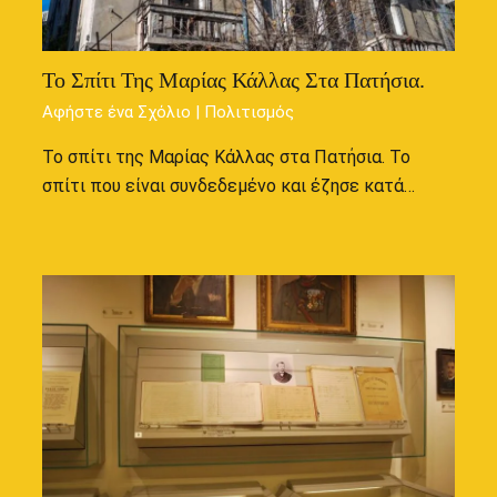
Το Σπίτι Της Μαρίας Κάλλας Στα Πατήσια.
Αφήστε ένα Σχόλιο
|
Πολιτισμός
Το σπίτι της Μαρίας Κάλλας στα Πατήσια. Το
σπίτι που είναι συνδεδεμένο και έζησε κατά…