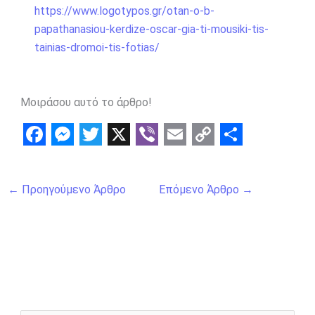
https://www.logotypos.gr/otan-o-b-
papathanasiou-kerdize-oscar-gia-ti-mousiki-tis-
tainias-dromoi-tis-fotias/
Μοιράσου αυτό το άρθρο!
F
M
T
X
V
E
C
S
a
e
w
i
m
o
h
←
Προηγούμενο Άρθρο
Επόμενο Άρθρο
→
c
s
i
b
a
p
a
e
s
t
e
i
y
r
b
e
t
r
l
L
e
o
n
e
i
o
g
r
n
k
e
k