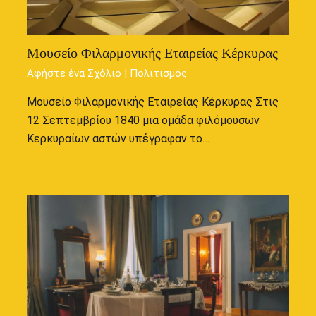
Μουσείο Φιλαρμονικής Εταιρείας Κέρκυρας
Αφήστε ένα Σχόλιο
|
Πολιτισμός
Μουσείο Φιλαρμονικής Εταιρείας Κέρκυρας Στις
12 Σεπτεμβρίου 1840 μια ομάδα φιλόμουσων
Κερκυραίων αστών υπέγραφαν το…