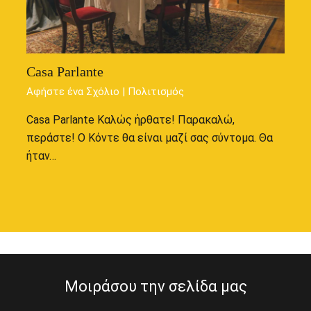
Casa Parlante
Αφήστε ένα Σχόλιο
|
Πολιτισμός
Casa Parlante Καλώς ήρθατε! Παρακαλώ,
περάστε! Ο Κόντε θα είναι μαζί σας σύντομα. Θα
ήταν…
Μοιράσου την σελίδα μας