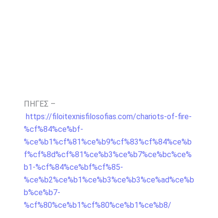
ΠΗΓΕΣ –
https://filoitexnisfilosofias.com/chariots-of-fire-
%cf%84%ce%bf-
%ce%b1%cf%81%ce%b9%cf%83%cf%84%ce%b
f%cf%8d%cf%81%ce%b3%ce%b7%ce%bc%ce%
b1-%cf%84%ce%bf%cf%85-
%ce%b2%ce%b1%ce%b3%ce%b3%ce%ad%ce%b
b%ce%b7-
%cf%80%ce%b1%cf%80%ce%b1%ce%b8/