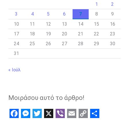
1
2
3
4
5
6
7
8
9
10
11
12
13
14
15
16
17
18
19
20
21
22
23
24
25
26
27
28
29
30
31
« Ιούλ
Μοιράσου αυτό το άρθρο!
F
M
T
X
V
E
C
S