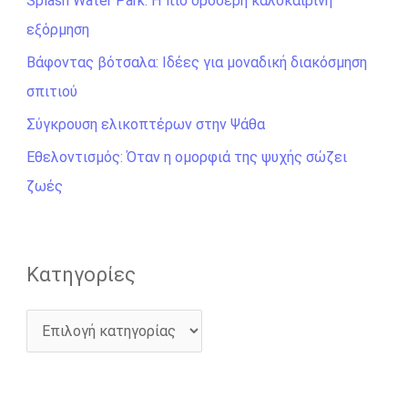
Splash Water Park: Η πιο δροσερή καλοκαιρινή
τ
εξόρμηση
η
σ
Βάφοντας βότσαλα: Ιδέες για μοναδική διακόσμηση
η
σπιτιού
γ
Σύγκρουση ελικοπτέρων στην Ψάθα
ι
Εθελοντισμός: Όταν η ομορφιά της ψυχής σώζει
α
ζωές
:
Kατηγορίες