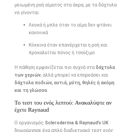
μειωμένη ροή αίματος στα άκρα, με τα δάχτυλα
να γίνονται:
Λευκά ή μπλε όταν το αίμα δεν φτάνει
κανονικά
Κόκκινα όταν επανέρχεται η ροή και
προκαλείται πόνος ή τσούξιμο
Η πάθηση εμφανίζεται πιο συχνά στα
δάχτυλα
των χεριών
, αλλά μπορεί να επηρεάσει και
δάχτυλα ποδιών, αυτιά, μύτη, θηλές ή ακόμη
και τη γλώσσα
.
Το τεστ του ενός λεπτού: Ανακαλύψτε αν
έχετε Raynaud
Ο οργανισμός
Scleroderma & Raynaud’s UK
δημιούργησε ένα απλό διαδικτυακό τεστ ενός