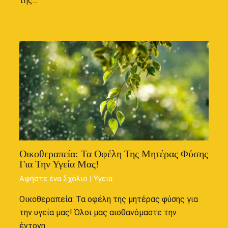
της…
Οικοθεραπεία: Τα Οφέλη Της Μητέρας Φύσης
Για Την Υγεία Μας!
Αφήστε ένα Σχόλιο
|
Υγεία
Οικοθεραπεία: Τα οφέλη της μητέρας φύσης για
την υγεία μας! Όλοι μας αισθανόμαστε την
έντονη…