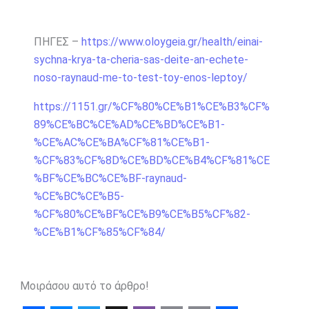
ΠΗΓΕΣ –
https://www.oloygeia.gr/health/einai-
sychna-krya-ta-cheria-sas-deite-an-echete-
noso-raynaud-me-to-test-toy-enos-leptoy/
https://1151.gr/%CF%80%CE%B1%CE%B3%CF%
89%CE%BC%CE%AD%CE%BD%CE%B1-
%CE%AC%CE%BA%CF%81%CE%B1-
%CF%83%CF%8D%CE%BD%CE%B4%CF%81%CE
%BF%CE%BC%CE%BF-raynaud-
%CE%BC%CE%B5-
%CF%80%CE%BF%CE%B9%CE%B5%CF%82-
%CE%B1%CF%85%CF%84/
Μοιράσου αυτό το άρθρο!