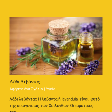
Λάδι Λεβάντας
Αφήστε ένα Σχόλιο
|
Υγεία
Λάδι λεβάντας Η λεβάντα ή lavandula, είναι φυτό
της οικογένειας των Χειλανθών. Οι ιαματικές