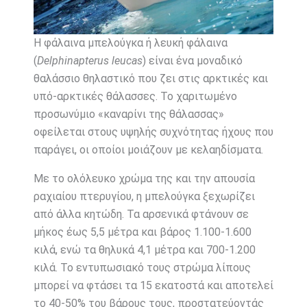
Η φάλαινα μπελούγκα ή λευκή φάλαινα
(
Delphinapterus leucas
) είναι ένα μοναδικό
θαλάσσιο θηλαστικό που ζει στις αρκτικές και
υπό-αρκτικές θάλασσες. Το χαριτωμένο
προσωνύμιο «καναρίνι της θάλασσας»
οφείλεται στους υψηλής συχνότητας ήχους που
παράγει, οι οποίοι μοιάζουν με κελαηδίσματα.
Με το ολόλευκο χρώμα της και την απουσία
ραχιαίου πτερυγίου, η μπελούγκα ξεχωρίζει
από άλλα κητώδη. Τα αρσενικά φτάνουν σε
μήκος έως 5,5 μέτρα και βάρος 1.100-1.600
κιλά, ενώ τα θηλυκά 4,1 μέτρα και 700-1.200
κιλά. Το εντυπωσιακό τους στρώμα λίπους
μπορεί να φτάσει τα 15 εκατοστά και αποτελεί
το 40-50% του βάρους τους, προστατεύοντάς