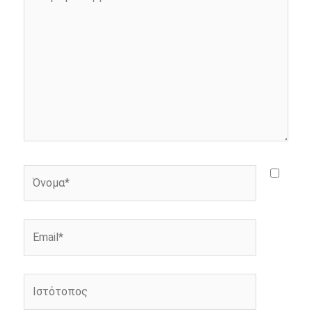
εδώ..
r
Όνομα*
Email*
Ιστότοπος