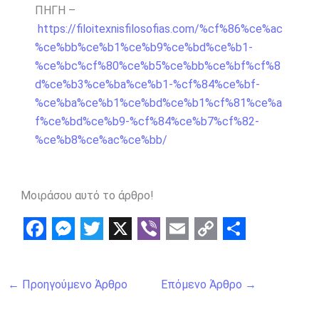
ΠΗΓΗ –
https://filoitexnisfilosofias.com/%cf%86%ce%ac
%ce%bb%ce%b1%ce%b9%ce%bd%ce%b1-
%ce%bc%cf%80%ce%b5%ce%bb%ce%bf%cf%8
d%ce%b3%ce%ba%ce%b1-%cf%84%ce%bf-
%ce%ba%ce%b1%ce%bd%ce%b1%cf%81%ce%a
f%ce%bd%ce%b9-%cf%84%ce%b7%cf%82-
%ce%b8%ce%ac%ce%bb/
Μοιράσου αυτό το άρθρο!
F
M
T
X
V
E
C
S
a
e
w
i
m
o
h
←
Προηγούμενο Άρθρο
Επόμενο Άρθρο
→
c
s
i
b
a
p
a