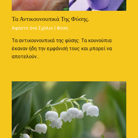
Τα Αντικουνουπικά Της Φύσης.
Αφήστε ένα Σχόλιο
|
Φύση
Τα αντικουνουπικά της φύσης. Τα κουνούπια
έκαναν ήδη την εμφάνισή τους και μπορεί να
αποτελούν…