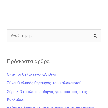
e
s
t
e
i
y
r
b
e
t
r
l
L
e
o
n
e
i
o
g
r
n
k
e
k
r
Α
ν
α
ζ
Πρόσφατα άρθρα
ή
Όταν το θέλω είναι αληθινό
τ
η
Σύκα: Ο γλυκός θησαυρός του καλοκαιριού
σ
Σύρος: Ο απόλυτος οδηγός για διακοπές στις
η
Κυκλάδες
γ