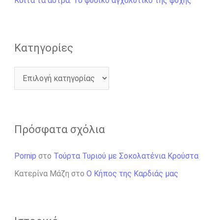
Κοίτα τα άστρα: Το φυσικό αγχολυτικό της ψυχής
ι
α
:
Kατηγορίες
Πρόσφατα σχόλια
Pornip
στο
Τούρτα Τυριού με Σοκολατένια Κρούστα
Κατερίνα Μάζη
στο
Ο Κήπος της Καρδιάς μας