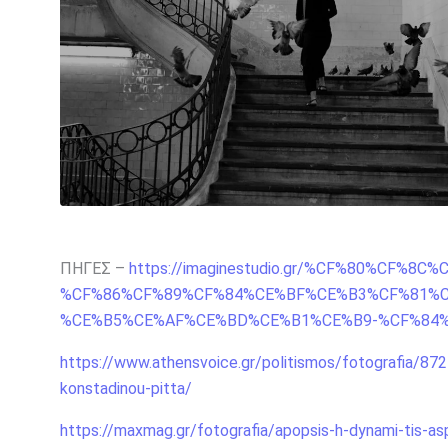
ΠΗΓΕΣ –
https://imaginestudio.gr/%CF%80%CF%
%CF%86%CF%89%CF%84%CE%BF%CE%B3%CF%81%C
%CE%B5%CE%AF%CE%BD%CE%B1%CE%B9-%CF%84
https://www.athensvoice.gr/politismos/fotografia/87
konstadinou-pitta/
https://maxmag.gr/fotografia/apopsis-h-dynami-tis-as