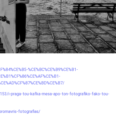
8C%CF%84%CE%B5-%CE%BC%CE%B9%CE%B1-
E%B1%CF%86%CE%AF%CE%B1-
%CE%AD%CF%87%CE%BD%CE%B7/
2153/i-praga-tou-kafka-mesa-apo-ton-fotografiko-fako-tou-
promavris-fotografias/