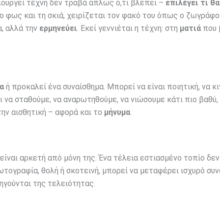
ιουργεί τέχνη δεν τραβά απλώς ό,τι βλέπει –
επιλέγει τι θα
 το φως και τη σκιά, χειρίζεται τον φακό του όπως ο ζωγράφο
, αλλά την
ερμηνεύει
. Εκεί γεννιέται η τέχνη: στη
ματιά
που 
ία
ή προκαλεί ένα συναίσθημα. Μπορεί να είναι ποιητική, να κι
ι να σταθούμε, να αναρωτηθούμε, να νιώσουμε κάτι πιο βαθύ,
την αισθητική – αφορά και το
μήνυμα
.
 είναι αρκετή από μόνη της. Ένα τέλεια εστιασμένο τοπίο δεν
ωτογραφία, θολή ή σκοτεινή, μπορεί να μεταφέρει ισχυρό συ
γούνται της τελειότητας.