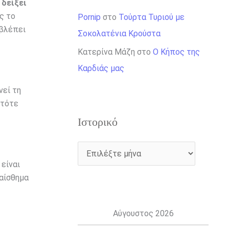
 δείξει
ς το
Pornip
στο
Τούρτα Τυριού με
βλέπει
Σοκολατένια Κρούστα
Κατερίνα Μάζη
στο
Ο Κήπος της
Καρδιάς μας
νεί τη
 τότε
Ιστορικό
 είναι
ναίσθημα
Αύγουστος 2026