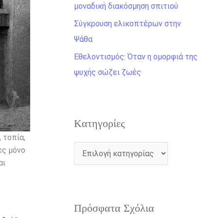
η
μοναδική διακόσμηση σπιτιού
γ
Σύγκρουση ελικοπτέρων στην
ι
Ψάθα
α
Εθελοντισμός: Όταν η ομορφιά της
:
ψυχής σώζει ζωές
Kατηγορίες
 τοπία,
ες μόνο
αι
Πρόσφατα Σχόλια