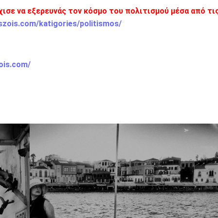
χισε να εξερευνάς τον κόσμο του πολιτισμού μέσα από τι
szois.com/katigories/politismos/
ois.com/