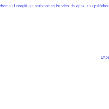
omou-i-anagki-gia-anthropines-istories-tin-epoxi-tou-psifiako
Επό