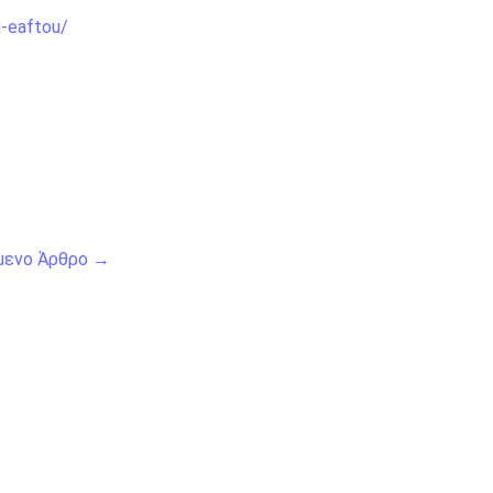
u-eaftou/
μενο Άρθρο
→