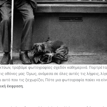
κτύων, τραβάμε φωτογραφίες σχεδόν καθημερινά. Πορτρέτα,
ις οθόνες μας. Όμως, ανάμεσα σε όλες αυτές τις λήψεις, λίγ
ναι αυτό που τις ξεχωρίζει; Πότε μια φωτογραφία παύει να είν
ική έκφραση
;