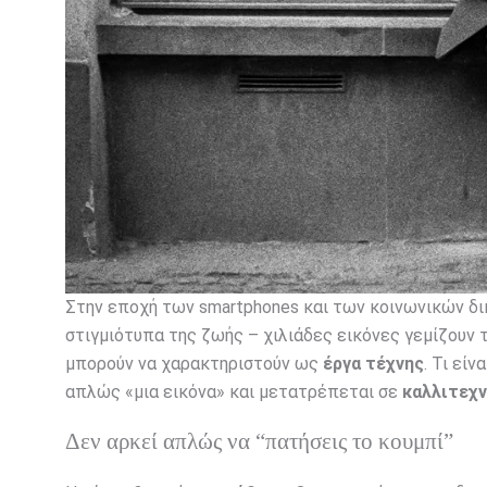
Στην εποχή των smartphones και των κοινωνικών δι
στιγμιότυπα της ζωής – χιλιάδες εικόνες γεμίζουν τ
μπορούν να χαρακτηριστούν ως
έργα τέχνης
. Τι εί
απλώς «μια εικόνα» και μετατρέπεται σε
καλλιτεχν
Δεν αρκεί απλώς να “πατήσεις το κουμπί”