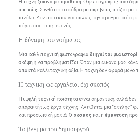
Η τέχνη ξεκινά με
πρόθεση
. Ο φωτογράφος που δημ
και πώς
. Συνθέτει το κάδρο με ακρίβεια, παίζει με
πινέλο. Δεν αποτυπώνει απλώς την πραγματικότητα
πέρα από το προφανές.
Η δύναμη του νοήματος
Μια καλλιτεχνική φωτογραφία
διηγείται μια ιστορ
σκέψη ή να προβληματίζει. Όταν μια εικόνα μάς κάνε
αποκτά καλλιτεχνική αξία. Η τέχνη δεν αφορά μόνο 
Η τεχνική ως εργαλείο, όχι σκοπός
Η υψηλή τεχνική ποιότητα είναι σημαντική, αλλά δεν
απαραιτήτως έργο τέχνης. Αντίθετα, μια “ατελής” φ
και προσωπική ματιά. Ο
σκοπός
και η
έμπνευση
προη
Το βλέμμα του δημιουργού