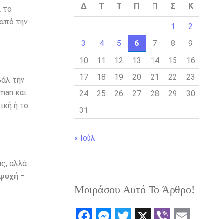
Δ
Τ
Τ
Π
Π
Σ
Κ
ι το
 από την
1
2
3
4
5
6
7
8
9
10
11
12
13
14
15
16
17
18
19
20
21
22
23
βάλ την
man και
24
25
26
27
28
29
30
ική ή το
31
« Ιούλ
ας, αλλά
 ψυχή
–
Μοιράσου Αυτό Το Άρθρο!