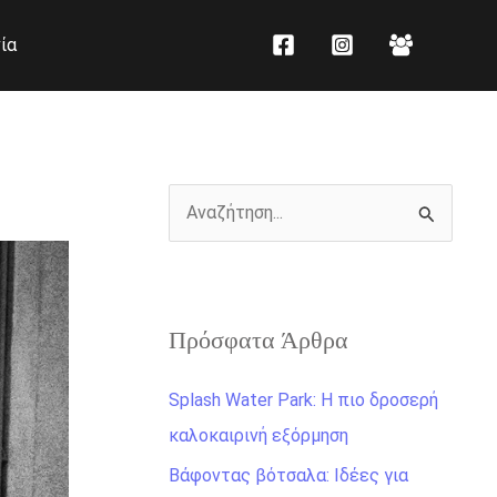
K
Ι
ία
α
σ
τ
τ
η
ο
γ
ρ
ο
ι
Α
ρ
κ
ν
ί
ό
α
ε
ζ
ς
Πρόσφατα Άρθρα
ή
τ
Splash Water Park: Η πιο δροσερή
η
καλοκαιρινή εξόρμηση
σ
Βάφοντας βότσαλα: Ιδέες για