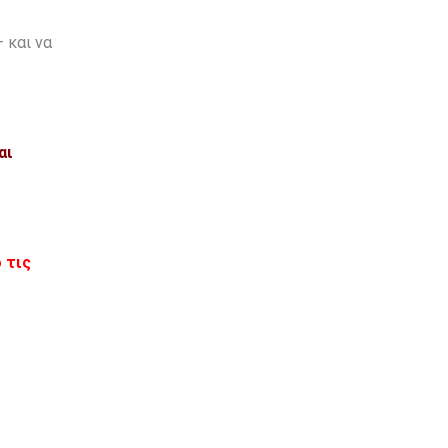
 και να
αι
 τις