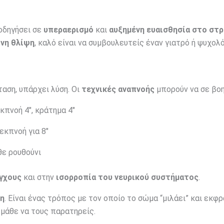
οδηγήσει σε
υπεραερισμό
και
αυξημένη ευαισθησία στο στρ
ονη θλίψη
, καλό είναι να συμβουλευτείς έναν γιατρό ή ψυχολό
αση, υπάρχει λύση. Οι
τεχνικές αναπνοής
μπορούν να σε βοη
εκπνοή 4″, κράτημα 4″
 εκπνοή για 8″
θε ρουθούνι
γχους
και στην
ισορροπία του νευρικού συστήματος
.
ση
. Είναι ένας τρόπος με τον οποίο το σώμα “μιλάει” και εκφρ
 μάθε να τους παρατηρείς.