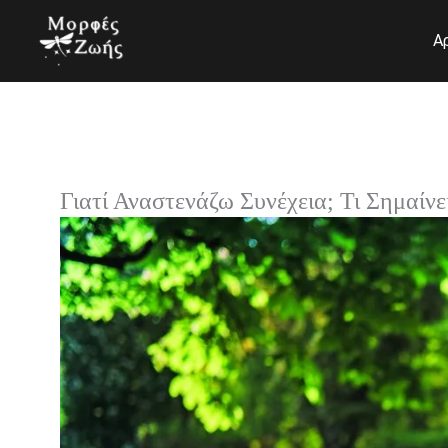
Μετάβαση
στο
Α
περιεχόμενο
Γιατί Αναστενάζω Συνέχεια; Τι Σημαίν