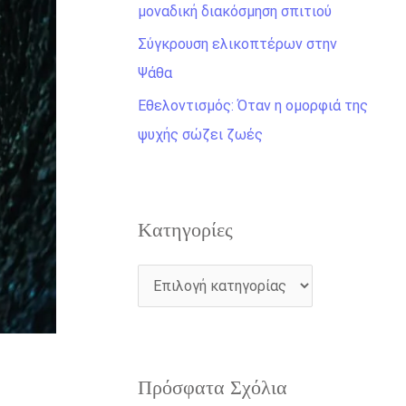
η
μοναδική διακόσμηση σπιτιού
γ
Σύγκρουση ελικοπτέρων στην
ι
Ψάθα
α
Εθελοντισμός: Όταν η ομορφιά της
:
ψυχής σώζει ζωές
Kατηγορίες
Πρόσφατα Σχόλια