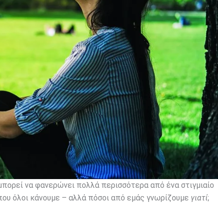
πορεί να φανερώνει πολλά περισσότερα από ένα στιγμιαίο
 που όλοι κάνουμε – αλλά πόσοι από εμάς γνωρίζουμε
γιατί
;