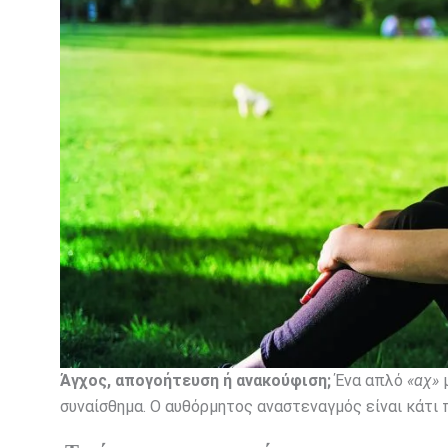
Άγχος, απογοήτευση ή ανακούφιση;
Ένα απλό
«αχ»
μ
συναίσθημα. Ο αυθόρμητος αναστεναγμός είναι κάτι