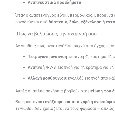
Αναπνευστικά προβλήματα
Όταν ο αναστεναγμός είναι υπερβολικός, μπορεί να 
συνοδεύεται από
δύσπνοια, ζάλη, εξάντληση ή έντ
Πώς να βελτιώσεις την αναπνοή σου
Αν νιώθεις πως αναστενάζεις συχνά από άγχος ή έντ
Τετράγωνη αναπνοή
: εισπνοή 4″, κράτημα 4″, 
Αναπνοή 4-7-8
: εισπνοή για 4″, κράτημα για 7″,
Αλλαγή ρουθουνιού
: εναλλάξ εισπνοή από κά
Αυτές οι απλές ασκήσεις βοηθούν στη
μείωση του ά
Θυμήσου:
αναστενάζουμε και από χαρά ή ανακούφι
τι νιώθει. Δεν χρειάζεται να τους φοβάσαι — απλώς