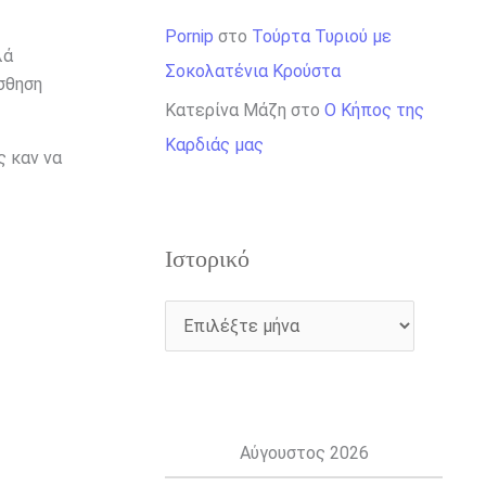
Pornip
στο
Τούρτα Τυριού με
λά
Σοκολατένια Κρούστα
ίσθηση
Κατερίνα Μάζη
στο
Ο Κήπος της
Καρδιάς μας
 καν να
Ιστορικό
Αύγουστος 2026