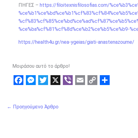
ΠΗΓΕΣ –
https://filoitexnisfilosofias.com/%ce%b
%ce%b1%ce%bd%ce%b1%cf%83%cf%84%ce%b5%ce
%cf%83%cf%85%ce%bd%ce%ad%cf%87%ce%b5%ce
%ce%ba%cf%81%cf%8d%ce%b2%ce%b5%ce%b9-%c
https://health4u.gr/nea-ygeias/giati-anastenazoume/
Μοιράσου αυτό το άρθρο!
F
M
T
X
V
E
C
S
a
e
w
i
m
o
h
←
Προηγούμενο Άρθρο
c
s
i
b
a
p
a
e
s
t
e
i
y
r
b
e
t
r
l
L
e