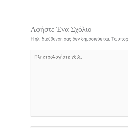
o
n
e
i
o
g
r
n
k
e
k
r
Αφήστε Ένα Σχόλιο
Η ηλ. διεύθυνση σας δεν δημοσιεύεται.
Τα υποχ
Πληκτρολογήστε
εδώ..