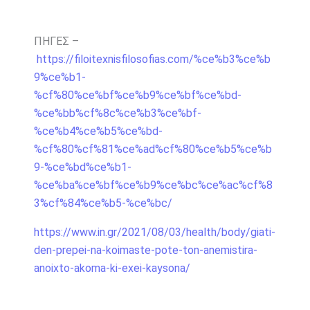
ΠΗΓΕΣ –
https://filoitexnisfilosofias.com/%ce%b3%ce%b
9%ce%b1-
%cf%80%ce%bf%ce%b9%ce%bf%ce%bd-
%ce%bb%cf%8c%ce%b3%ce%bf-
%ce%b4%ce%b5%ce%bd-
%cf%80%cf%81%ce%ad%cf%80%ce%b5%ce%b
9-%ce%bd%ce%b1-
%ce%ba%ce%bf%ce%b9%ce%bc%ce%ac%cf%8
3%cf%84%ce%b5-%ce%bc/
https://www.in.gr/2021/08/03/health/body/giati-
den-prepei-na-koimaste-pote-ton-anemistira-
anoixto-akoma-ki-exei-kaysona/