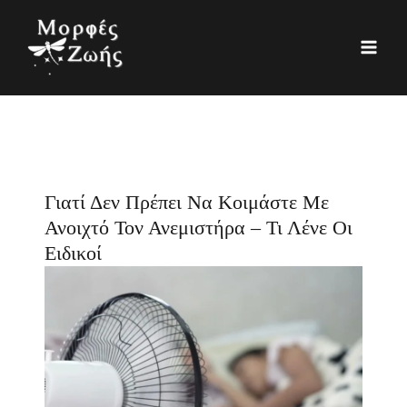
Μετάβαση
K
Ι
στο
α
σ
περιεχόμενο
τ
τ
η
ο
γ
ρ
ο
ι
ρ
κ
Γιατί Δεν Πρέπει Να Κοιμάστε Με
ί
ό
Ανοιχτό Τον Ανεμιστήρα – Τι Λένε Οι
ε
Ειδικοί
ς