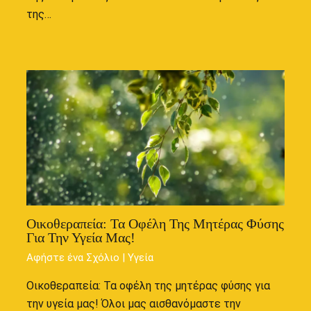
της…
Οικοθεραπεία: Τα Οφέλη Της Μητέρας Φύσης
Για Την Υγεία Μας!
Αφήστε ένα Σχόλιο
|
Υγεία
Οικοθεραπεία: Τα οφέλη της μητέρας φύσης για
την υγεία μας! Όλοι μας αισθανόμαστε την