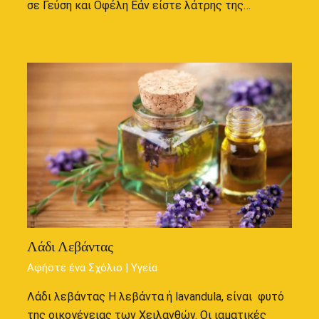
σε Γεύση και Οφέλη Εάν είστε λάτρης της…
Λάδι Λεβάντας
Αφήστε ένα Σχόλιο
|
Υγεία
Λάδι λεβάντας Η λεβάντα ή lavandula, είναι φυτό
της οικογένειας των Χειλανθών. Οι ιαματικές