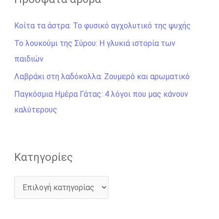
ή
Κοίτα τα άστρα: Το φυσικό αγχολυτικό της ψυχής
τ
η
Το λουκούμι της Σύρου: Η γλυκιά ιστορία των
σ
παιδιών
η
Λαβράκι στη λαδόκολλα: Ζουμερό και αρωματικό
γ
Παγκόσμια Ημέρα Γάτας: 4 λόγοι που μας κάνουν
ι
καλύτερους
α
:
Kατηγορίες