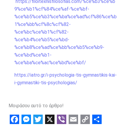
https://filoitexnisfilosofias.com/%ce%b3%ce%b
9%ce%b1%cf%84%ce%af-%ce%bf-
%ce%b5%ce%b3%ce%ba%ce%ad%cf%86%ce%b
1%ce%bb%cf%8c%cf%82-
%ce%bc%ce%b1%cf%82-
%ce%b4%ce%b5%ce%bd-
%ce%b8%ce%ad%ce%bb%ce%b5%ce%b9-
%ce%bd%ce%b1-
%ce%ba%ce%ac%ce%bd%ce%bf/
https://iatro.gr/i-psychologia-tis-gymnastikis-kai-
i-gymnastiki-tis-psychologias/
Μοιράσου αυτό το άρθρο!
F
M
T
X
V
E
C
S