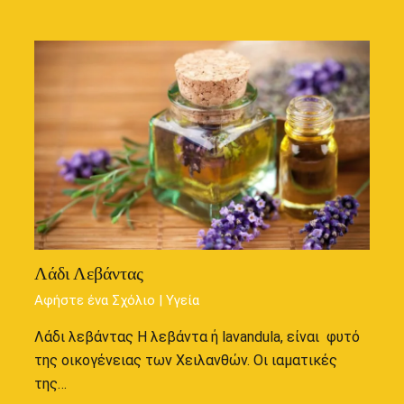
Λάδι Λεβάντας
Αφήστε ένα Σχόλιο
|
Υγεία
Λάδι λεβάντας Η λεβάντα ή lavandula, είναι φυτό
της οικογένειας των Χειλανθών. Οι ιαματικές
της…