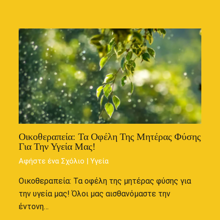
Οικοθεραπεία: Τα Οφέλη Της Μητέρας Φύσης
Για Την Υγεία Μας!
Αφήστε ένα Σχόλιο
|
Υγεία
Οικοθεραπεία: Τα οφέλη της μητέρας φύσης για
την υγεία μας! Όλοι μας αισθανόμαστε την
έντονη…