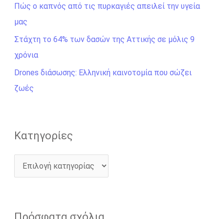
σ
Πώς ο καπνός από τις πυρκαγιές απειλεί την υγεία
η
μας
γ
Στάχτη το 64% των δασών της Αττικής σε μόλις 9
ι
χρόνια
α
Drones διάσωσης: Ελληνική καινοτομία που σώζει
:
ζωές
Kατηγορίες
Πρόσφατα σχόλια