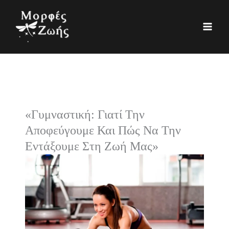
Μετάβαση
K
Ι
στο
α
σ
περιεχόμενο
τ
τ
η
ο
γ
ρ
ο
ι
ρ
κ
«Γυμναστική: Γιατί Την
ί
ό
Αποφεύγουμε Και Πώς Να Την
ε
Εντάξουμε Στη Ζωή Μας»
ς