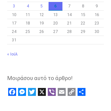
3
4
5
6
7
8
9
10
11
12
13
14
15
16
17
18
19
20
21
22
23
24
25
26
27
28
29
30
31
« Ιούλ
Μοιράσου αυτό το άρθρο!
F
M
T
X
V
E
C
S
a
e
w
i
m
o
h