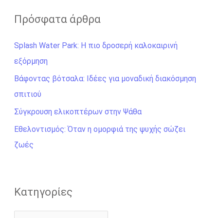
α
ζ
Πρόσφατα άρθρα
ή
Splash Water Park: Η πιο δροσερή καλοκαιρινή
τ
εξόρμηση
η
σ
Βάφοντας βότσαλα: Ιδέες για μοναδική διακόσμηση
η
σπιτιού
γ
Σύγκρουση ελικοπτέρων στην Ψάθα
ι
Εθελοντισμός: Όταν η ομορφιά της ψυχής σώζει
α
ζωές
:
Kατηγορίες