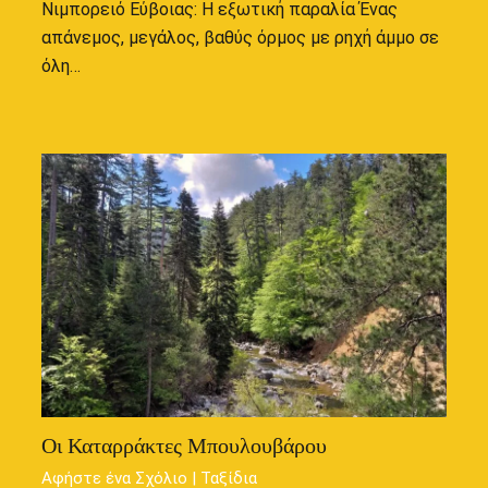
Νιμπορειό Εύβοιας: Η εξωτική παραλία Ένας
απάνεμος, μεγάλος, βαθύς όρμος με ρηχή άμμο σε
όλη…
Οι Καταρράκτες Μπουλουβάρου
Αφήστε ένα Σχόλιο
|
Ταξίδια