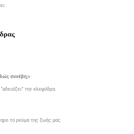
ει.
ύδρας
πλώς συνέβη;»
 “αδειάζει” την κλεψύδρα.
ηρο το ρεύμα της ζωής μας.