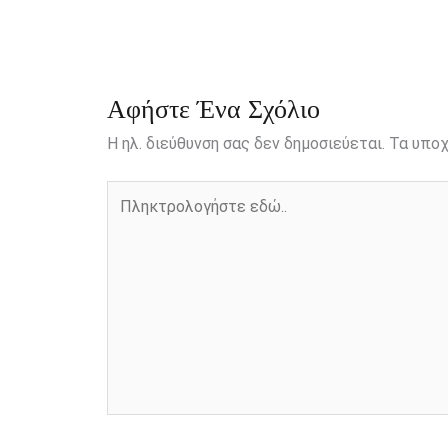
o
n
e
i
o
g
r
n
k
e
k
r
Αφήστε Ένα Σχόλιο
Η ηλ. διεύθυνση σας δεν δημοσιεύεται.
Τα υποχ
Πληκτρολογήστε
εδώ..