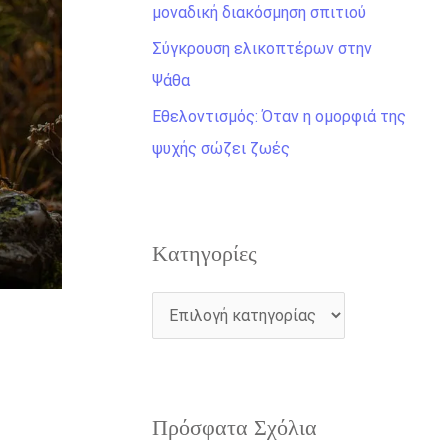
η
μοναδική διακόσμηση σπιτιού
γ
Σύγκρουση ελικοπτέρων στην
ι
Ψάθα
α
Εθελοντισμός: Όταν η ομορφιά της
:
ψυχής σώζει ζωές
Kατηγορίες
Πρόσφατα Σχόλια