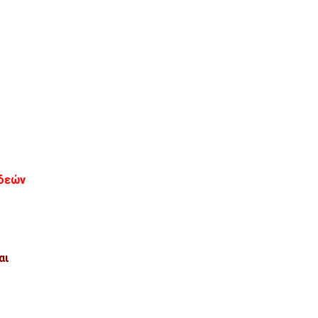
ιδεών
αι