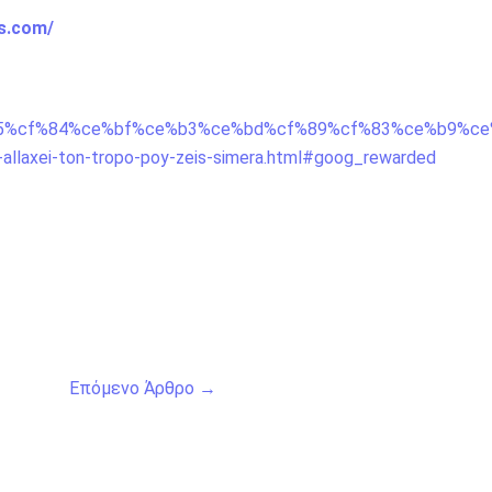
is.com/
cf%85%cf%84%ce%bf%ce%b3%ce%bd%cf%89%cf%83%ce%b9%ce%
na-allaxei-ton-tropo-poy-zeis-simera.html#goog_rewarded
Επόμενο Άρθρο
→