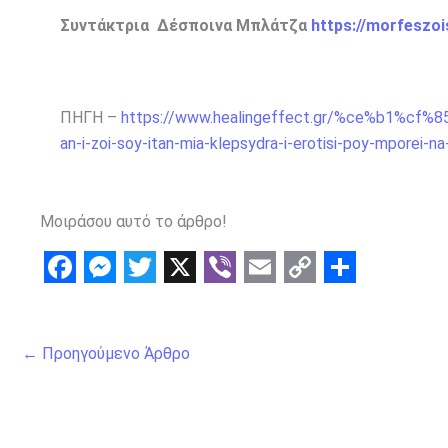
Συντάκτρια Δέσποινα Μπλάτζα
https://morfeszo
ΠΗΓΗ –
https://www.healingeffect.gr/%ce%b1%
an-i-zoi-soy-itan-mia-klepsydra-i-erotisi-poy-mporei-
Μοιράσου αυτό το άρθρο!
F
M
T
X
V
E
C
S
a
e
w
i
m
o
h
←
Προηγούμενο Άρθρο
c
s
i
b
a
p
a
e
s
t
e
i
y
r
b
e
t
r
l
L
e