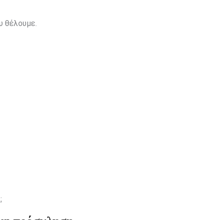
υ θέλουμε.
;