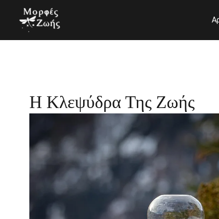
Μετάβαση
στο
Α
περιεχόμενο
Η Κλεψύδρα Της Ζωής