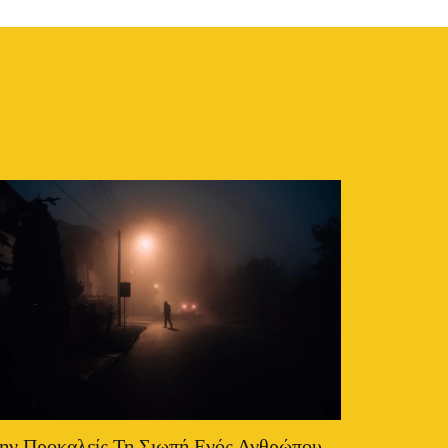
ην Προκαλείς Τη Σιωπή Ενός Ανθρώπου