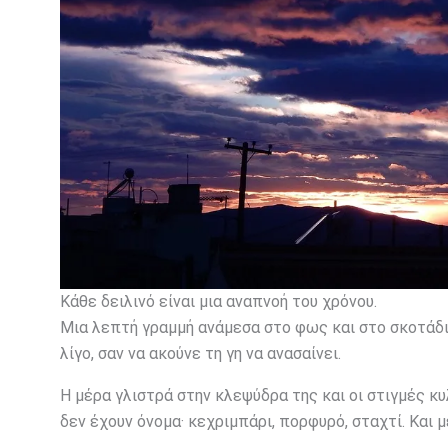
Κάθε δειλινό είναι μια αναπνοή του χρόνου.
Μια λεπτή γραμμή ανάμεσα στο φως και στο σκοτάδι
λίγο, σαν να ακούνε τη γη να ανασαίνει.
Η μέρα γλιστρά στην κλεψύδρα της και οι στιγμές κ
δεν έχουν όνομα· κεχριμπάρι, πορφυρό, σταχτί. Και 