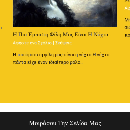
Αφ
Μη
σι
α
Η Πιο Έμπιστη Φίλη Μας Είναι Η Νύχτα
π
Αφήστε ένα Σχόλιο
|
Σκέψεις
Η πιο έμπιστη φίλη μας είναι η νύχτα Η νύχτα
πάντα είχε έναν ιδιαίτερο ρόλο…
Μοιράσου Την Σελίδα Μας