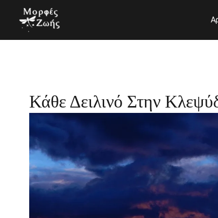
Μετάβαση
στο
Α
περιεχόμενο
Κάθε Δειλινό Στην Κλεψύ