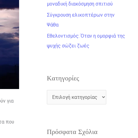
η
μοναδική διακόσμηση σπιτιού
γ
Σύγκρουση ελικοπτέρων στην
ι
Ψάθα
α
Εθελοντισμός: Όταν η ομορφιά της
:
ψυχής σώζει ζωές
Kατηγορίες
ύν για
τα που
Πρόσφατα Σχόλια