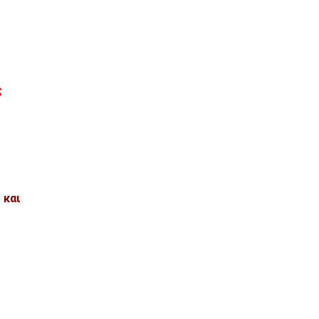
ς
και