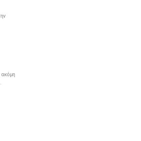
την
ς ακόμη
.