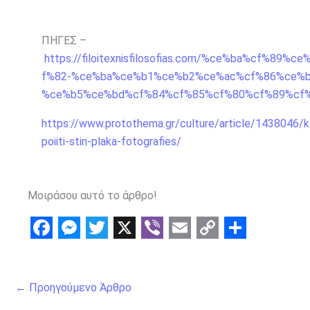
ΠΗΓΕΣ –
https://filoitexnisfilosofias.com/%ce%ba%cf
f%82-%ce%ba%ce%b1%ce%b2%ce%ac%cf%86%ce%b
%ce%b5%ce%bd%cf%84%cf%85%cf%80%cf%89%cf
https://www.protothema.gr/culture/article/1438046/kon
poiiti-stin-plaka-fotografies/
Μοιράσου αυτό το άρθρο!
F
M
T
X
V
E
C
S
a
e
w
i
m
o
h
←
Προηγούμενο Άρθρο
c
s
i
b
a
p
a