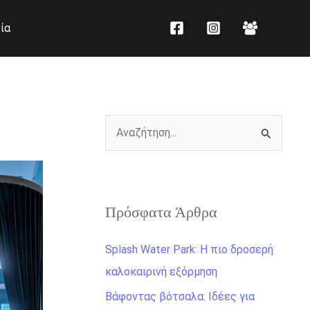
K
Ι
ία
α
σ
τ
τ
η
ο
γ
ρ
ο
ι
Α
ρ
κ
ν
ί
ό
α
ε
ζ
ς
Πρόσφατα Άρθρα
ή
τ
Splash Water Park: Η πιο δροσερή
η
καλοκαιρινή εξόρμηση
σ
Βάφοντας βότσαλα: Ιδέες για