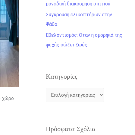
η
μοναδική διακόσμηση σπιτιού
γ
Σύγκρουση ελικοπτέρων στην
ι
Ψάθα
α
Εθελοντισμός: Όταν η ομορφιά της
:
ψυχής σώζει ζωές
Kατηγορίες
ό χώρο
Πρόσφατα Σχόλια