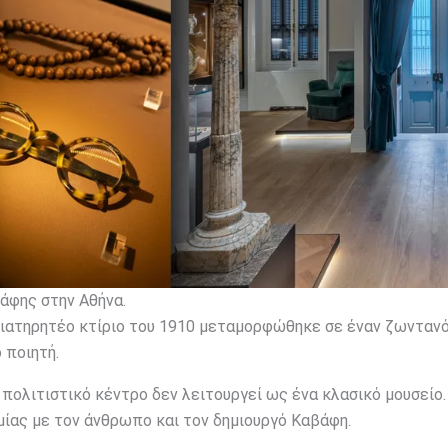
άφης στην Αθήνα.
 διατηρητέο κτίριο του 1910 μεταμορφώθηκε σε έναν ζωνταν
 ποιητή.
ό πολιτιστικό κέντρο δεν λειτουργεί ως ένα κλασικό μουσείο.
μίας με τον άνθρωπο και τον δημιουργό Καβάφη.