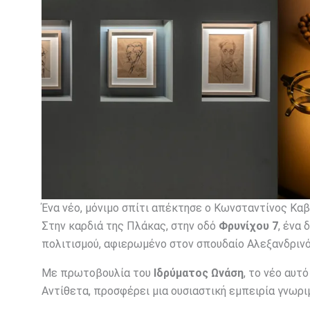
Ένα νέο, μόνιμο σπίτι απέκτησε ο Κωνσταντίνος Καβ
Στην καρδιά της Πλάκας, στην οδό
Φρυνίχου 7
, ένα
πολιτισμού, αφιερωμένο στον σπουδαίο Αλεξανδρινό
Με πρωτοβουλία του
Ιδρύματος Ωνάση
, το νέο αυτ
Αντίθετα, προσφέρει μια ουσιαστική εμπειρία γνωρι