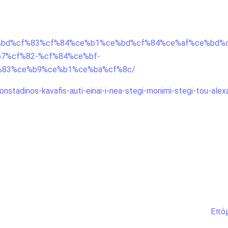
%89%ce%bd%cf%83%cf%84%ce%b1%ce%bd%cf%84%ce%af%ce%bd
7%cf%82-%cf%84%ce%bf-
%83%ce%b9%ce%b1%ce%ba%cf%8c/
stadinos-kavafis-auti-einai-i-nea-stegi-monimi-stegi-tou-alex
Επό