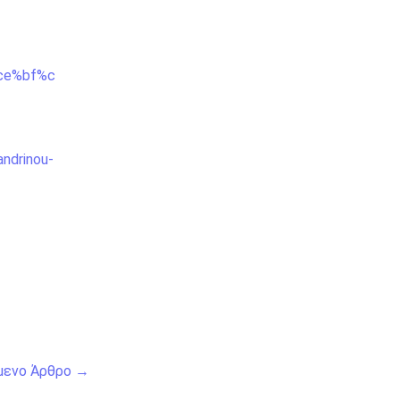
%ce%bf%c
andrinou-
μενο Άρθρο
→