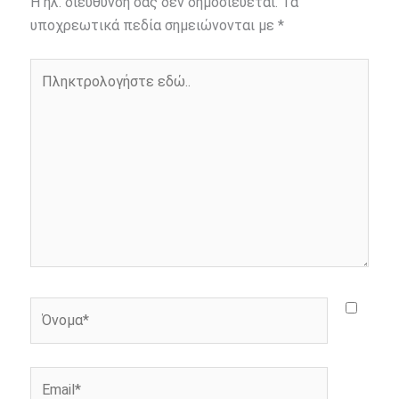
Η ηλ. διεύθυνση σας δεν δημοσιεύεται.
Τα
o
n
e
i
υποχρεωτικά πεδία σημειώνονται με
*
o
g
r
n
Πληκτρολογήστε
k
e
k
εδώ..
r
Όνομα*
Email*