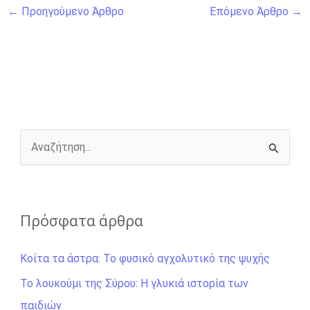
a
e
w
i
m
o
h
←
Προηγούμενο Άρθρο
Επόμενο Άρθρο
→
c
s
i
b
a
p
a
e
s
t
e
i
y
r
b
e
t
r
l
L
e
o
n
e
i
o
g
r
n
k
e
k
r
Α
ν
α
ζ
Πρόσφατα άρθρα
ή
Κοίτα τα άστρα: Το φυσικό αγχολυτικό της ψυχής
τ
η
Το λουκούμι της Σύρου: Η γλυκιά ιστορία των
σ
παιδιών