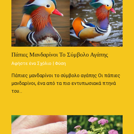
Πάπιες Μανδαρίνοι Το Σύμβολο Αγάπης
Αφήστε ένα Σχόλιο
|
Φύση
Πάπιες μανδαρίνοι το σύμβολο αγάπης Οι πάπιες
μανδαρίνοι, ένα από τα πιο εντυπωσιακά πτηνά
του…