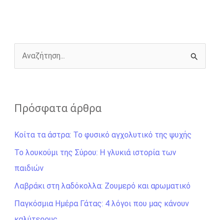
o
n
e
i
o
g
r
n
k
e
k
r
Α
ν
α
ζ
Πρόσφατα άρθρα
ή
Κοίτα τα άστρα: Το φυσικό αγχολυτικό της ψυχής
τ
η
Το λουκούμι της Σύρου: Η γλυκιά ιστορία των
σ
παιδιών
η
Λαβράκι στη λαδόκολλα: Ζουμερό και αρωματικό
γ
Παγκόσμια Ημέρα Γάτας: 4 λόγοι που μας κάνουν
ι
καλύτερους