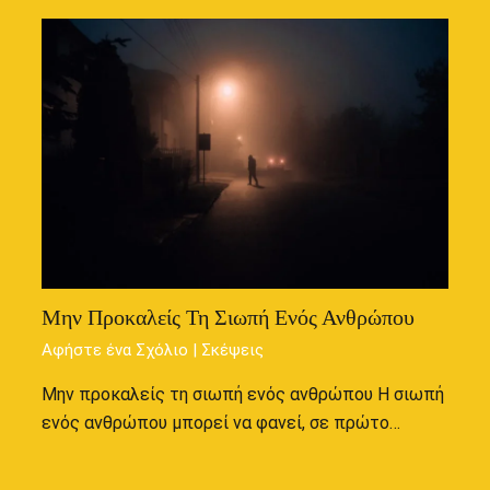
Μην Προκαλείς Τη Σιωπή Ενός Ανθρώπου
Αφήστε ένα Σχόλιο
|
Σκέψεις
Μην προκαλείς τη σιωπή ενός ανθρώπου Η σιωπή
ενός ανθρώπου μπορεί να φανεί, σε πρώτο…