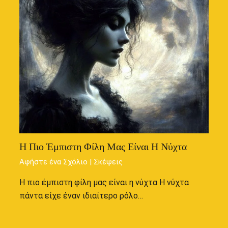
Η Πιο Έμπιστη Φίλη Μας Είναι Η Νύχτα
Αφήστε ένα Σχόλιο
|
Σκέψεις
Η πιο έμπιστη φίλη μας είναι η νύχτα Η νύχτα
πάντα είχε έναν ιδιαίτερο ρόλο…