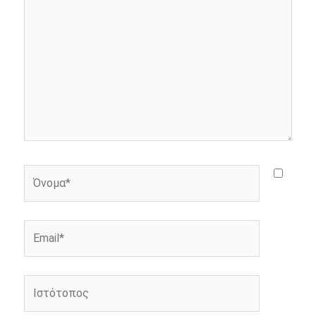
εδώ..
r
Όνομα*
Email*
Ιστότοπος