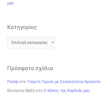
α
μας
:
Kατηγορίες
Πρόσφατα σχόλια
Pornip
στο
Τούρτα Τυριού με Σοκολατένια Κρούστα
Κατερίνα Μάζη
στο
Ο Κήπος της Καρδιάς μας