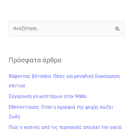
o
n
e
i
o
g
r
n
k
e
k
r
Α
ν
α
ζ
Πρόσφατα άρθρα
ή
Βάφοντας βότσαλα: Ιδέες για μοναδική διακόσμηση
τ
σπιτιού
η
σ
Σύγκρουση ελικοπτέρων στην Ψάθα
η
Εθελοντισμός: Όταν η ομορφιά της ψυχής σώζει
γ
ζωές
ι
Πώς ο καπνός από τις πυρκαγιές απειλεί την υγεία