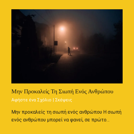
Μην Προκαλείς Τη Σιωπή Ενός Ανθρώπου
Αφήστε ένα Σχόλιο
|
Σκέψεις
Μην προκαλείς τη σιωπή ενός ανθρώπου Η σιωπή
ενός ανθρώπου μπορεί να φανεί, σε πρώτο…