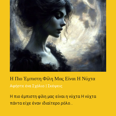
Η Πιο Έμπιστη Φίλη Μας Είναι Η Νύχτα
Αφήστε ένα Σχόλιο
|
Σκέψεις
Η πιο έμπιστη φίλη μας είναι η νύχτα Η νύχτα
πάντα είχε έναν ιδιαίτερο ρόλο…