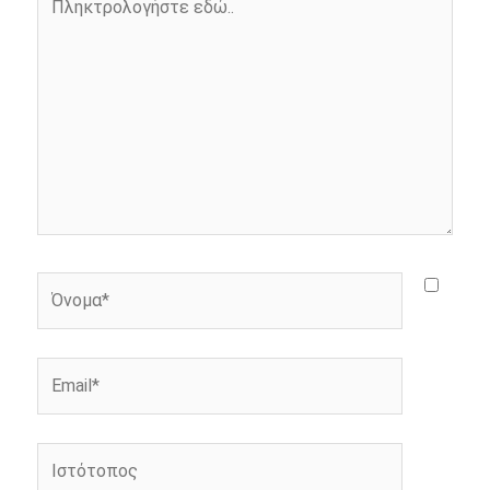
k
e
k
εδώ..
r
Όνομα*
Email*
Ιστότοπος