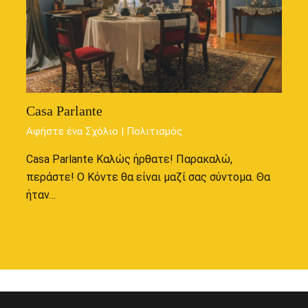
Casa Parlante
Αφήστε ένα Σχόλιο
|
Πολιτισμός
Casa Parlante Καλώς ήρθατε! Παρακαλώ,
περάστε! Ο Κόντε θα είναι μαζί σας σύντομα. Θα
ήταν…