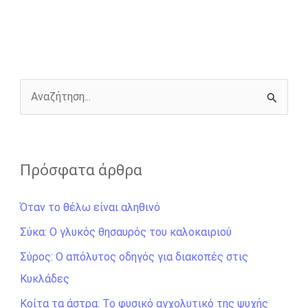
b
e
t
r
l
L
e
o
n
e
i
o
g
r
n
k
e
k
r
Α
ν
α
ζ
Πρόσφατα άρθρα
ή
Όταν το θέλω είναι αληθινό
τ
η
Σύκα: Ο γλυκός θησαυρός του καλοκαιριού
σ
Σύρος: Ο απόλυτος οδηγός για διακοπές στις
η
Κυκλάδες
γ
Κοίτα τα άστρα: Το φυσικό αγχολυτικό της ψυχής