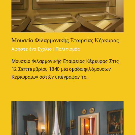
Μουσείο Φιλαρμονικής Εταιρείας Κέρκυρας
Αφήστε ένα Σχόλιο
|
Πολιτισμός
Μουσείο Φιλαρμονικής Εταιρείας Κέρκυρας Στις
12 Σεπτεμβρίου 1840 μια ομάδα φιλόμουσων
Κερκυραίων αστών υπέγραφαν το…