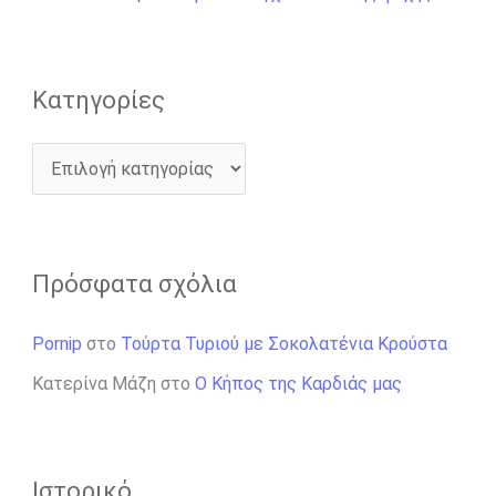
ι
α
:
Kατηγορίες
Πρόσφατα σχόλια
Pornip
στο
Τούρτα Τυριού με Σοκολατένια Κρούστα
Κατερίνα Μάζη
στο
Ο Κήπος της Καρδιάς μας
Ιστορικό