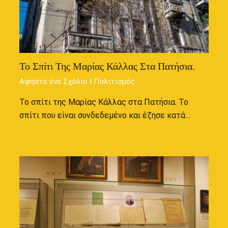
Το Σπίτι Της Μαρίας Κάλλας Στα Πατήσια.
Αφήστε ένα Σχόλιο
|
Πολιτισμός
Το σπίτι της Μαρίας Κάλλας στα Πατήσια. Το
σπίτι που είναι συνδεδεμένο και έζησε κατά…