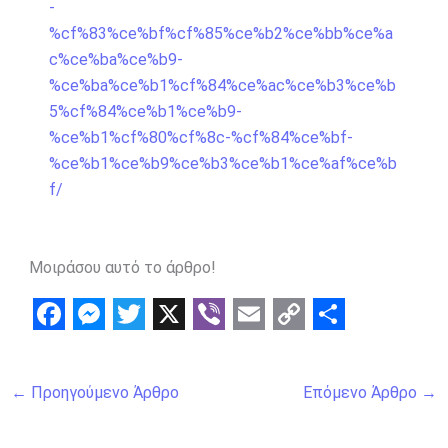
-
%cf%83%ce%bf%cf%85%ce%b2%ce%bb%ce%a
c%ce%ba%ce%b9-
%ce%ba%ce%b1%cf%84%ce%ac%ce%b3%ce%b
5%cf%84%ce%b1%ce%b9-
%ce%b1%cf%80%cf%8c-%cf%84%ce%bf-
%ce%b1%ce%b9%ce%b3%ce%b1%ce%af%ce%b
f/
Μοιράσου αυτό το άρθρο!
F
M
T
X
V
E
C
S
a
e
w
i
m
o
h
←
Προηγούμενο Άρθρο
Επόμενο Άρθρο
→
c
s
i
b
a
p
a
e
s
t
e
i
y
r