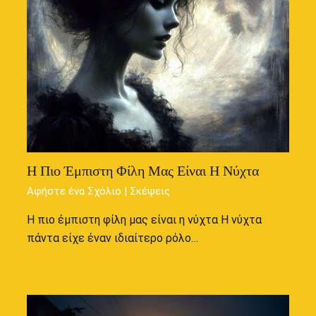
Η Πιο Έμπιστη Φίλη Μας Είναι Η Νύχτα
Αφήστε ένα Σχόλιο
|
Σκέψεις
Η πιο έμπιστη φίλη μας είναι η νύχτα Η νύχτα
πάντα είχε έναν ιδιαίτερο ρόλο…