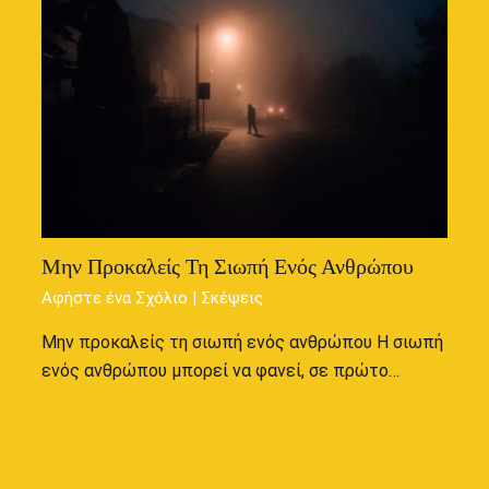
Μην Προκαλείς Τη Σιωπή Ενός Ανθρώπου
Αφήστε ένα Σχόλιο
|
Σκέψεις
Μην προκαλείς τη σιωπή ενός ανθρώπου Η σιωπή
ενός ανθρώπου μπορεί να φανεί, σε πρώτο…