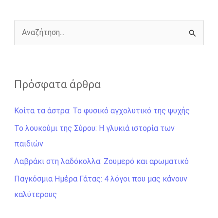
o
g
r
n
k
e
k
r
Α
ν
α
ζ
Πρόσφατα άρθρα
ή
Κοίτα τα άστρα: Το φυσικό αγχολυτικό της ψυχής
τ
η
Το λουκούμι της Σύρου: Η γλυκιά ιστορία των
σ
παιδιών
η
Λαβράκι στη λαδόκολλα: Ζουμερό και αρωματικό
γ
Παγκόσμια Ημέρα Γάτας: 4 λόγοι που μας κάνουν
ι
καλύτερους
α