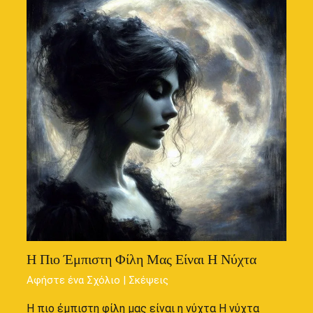
Η Πιο Έμπιστη Φίλη Μας Είναι Η Νύχτα
Αφήστε ένα Σχόλιο
|
Σκέψεις
Η πιο έμπιστη φίλη μας είναι η νύχτα Η νύχτα