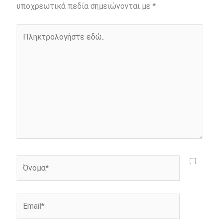
o
n
e
i
υποχρεωτικά πεδία σημειώνονται με
*
o
g
r
n
Πληκτρολογήστε
k
e
k
εδώ..
r
Όνομα*
Email*