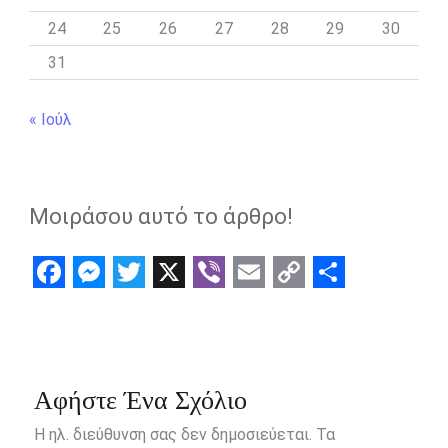
24
25
26
27
28
29
30
31
« Ιούλ
Μοιράσου αυτό το άρθρο!
F
M
T
X
V
E
C
S
a
e
w
i
m
o
h
c
s
i
b
a
p
a
e
s
t
e
i
y
r
Αφήστε Ένα Σχόλιο
b
e
t
r
l
L
e
Η ηλ. διεύθυνση σας δεν δημοσιεύεται.
Τα