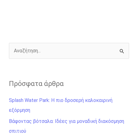
e
s
t
e
i
y
r
b
e
t
r
l
L
e
o
n
e
i
o
g
r
n
k
e
k
r
Α
ν
α
ζ
Πρόσφατα άρθρα
ή
Splash Water Park: Η πιο δροσερή καλοκαιρινή
τ
εξόρμηση
η
σ
Βάφοντας βότσαλα: Ιδέες για μοναδική διακόσμηση
η
σπιτιού