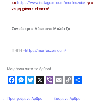
το
https://www.instagram.com/morfeszois/
για
να μη χάνεις τίποτα!
Συντάκτρια Δέσποινα Μπλάτζα
ΠΗΓΗ –
https://morfeszois.com/
Μοιράσου αυτό το άρθρο!
F
M
T
X
V
E
C
S
a
e
w
i
m
o
h
←
Προηγούμενο Άρθρο
Επόμενο Άρθρο
→
c
s
i
b
a
p
a