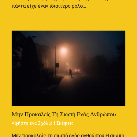
πάντα είχε έναν ιδιαίτερο ρόλο…
Μην Προκαλείς Τη Σιωπή Ενός Ανθρώπου
Αφήστε ένα Σχόλιο
|
Σκέψεις
Μην προκαλείς τη σιωπή ενός ανθρώπου Η σιωπή