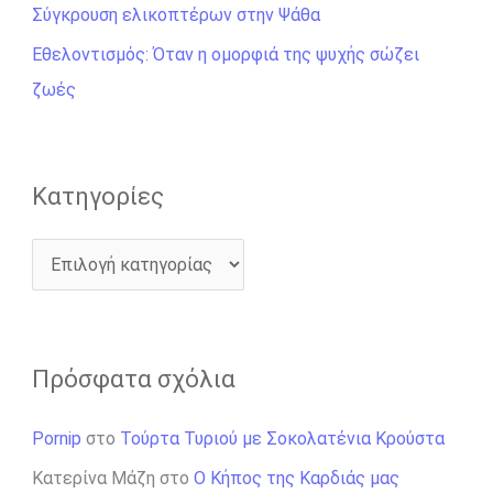
γ
Σύγκρουση ελικοπτέρων στην Ψάθα
ι
Εθελοντισμός: Όταν η ομορφιά της ψυχής σώζει
α
ζωές
:
Kατηγορίες
Πρόσφατα σχόλια
Pornip
στο
Τούρτα Τυριού με Σοκολατένια Κρούστα
Κατερίνα Μάζη
στο
Ο Κήπος της Καρδιάς μας