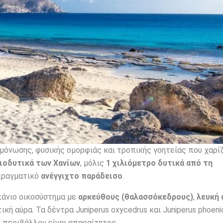
μόνωσης, φυσικής ομορφιάς και τροπικής γοητείας που χαρίζ
τιοδυτικά των Χανίων
, μόλις
1 χιλιόμετρο δυτικά από τη
 πραγματικό
ανέγγιχτο παράδεισο
.
πάνιο οικοσύστημα με
αρκεύθους (θαλασσόκεδρους)
,
λευκή 
ική αύρα. Τα δέντρα Juniperus oxycedrus και Juniperus phoeni
 περιβάλλον είναι απαραίτητος.