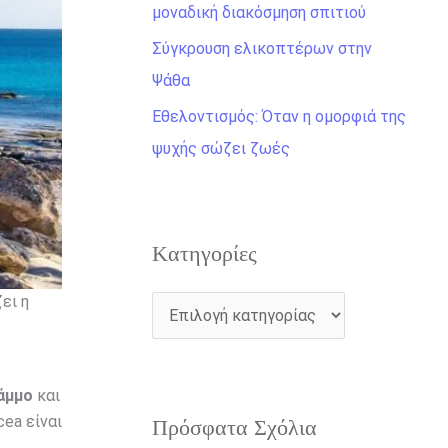
η
μοναδική διακόσμηση σπιτιού
γ
Σύγκρουση ελικοπτέρων στην
ι
Ψάθα
α
Εθελοντισμός: Όταν η ομορφιά της
:
ψυχής σώζει ζωές
Kατηγορίες
ει η
άμμο
και
cea είναι
Πρόσφατα Σχόλια