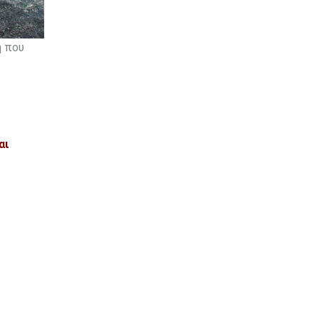
η που
αι