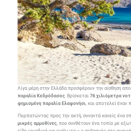
Λίγα μέρη στην Ελλάδα προσφέρουν την αίσθηση απο
παραλία Κεδρόδασος
. Βρίσκεται
76 χιλιόμετρα νο
φημισμένη παραλία Ελαφονήσι
, και αποτελεί έναν
Περπατώντας προς την ακτή, συναντά κανείς ένα σ
μικρές αμμοθίνες
, που συνθέτουν ένα τοπίο με εξωτ
είδη μοναδικά και ευάλωτα – ο σεβασμός στο φυσικό