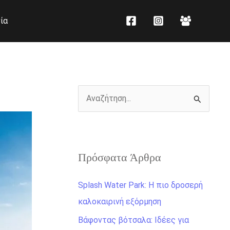
K
Ι
ία
α
σ
τ
τ
η
ο
γ
ρ
ο
ι
Α
ρ
κ
ν
ί
ό
α
ε
ζ
ς
Πρόσφατα Άρθρα
ή
τ
Splash Water Park: Η πιο δροσερή
η
καλοκαιρινή εξόρμηση
σ
Βάφοντας βότσαλα: Ιδέες για