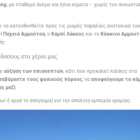
ing
, με σταθερό άνεμο και ήπια κύματα – χωρίς τον συνωστι
ε να κατευθυνθείτε προς τις μικρές παραλίες ανατολικά του
 Η
Παχειά Αμμούτσα
, ο
Καμπί Λάκκος
και το
Κόκκινο Αμμουτ
ής.
δασους στα χέρια μας
σε
αύξηση των επισκεπτών
, κάτι που προκαλεί πιέσεις στο
σεβόμαστε τους φυσικούς πόρους
, να
αποφεύγουμε το κά
ας μαζί
.
ωί ή αργά το απόγευμα) για την απόλυτη εμπειρία ηρεμίας.