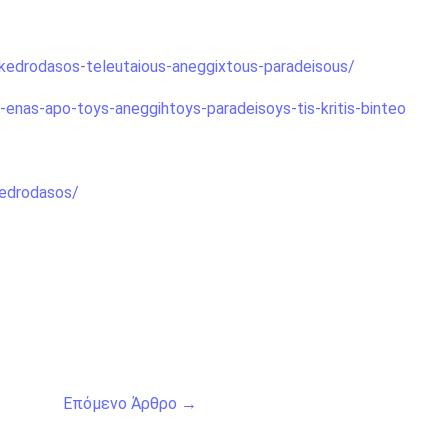
a-kedrodasos-teleutaious-aneggixtous-paradeisous/
os-enas-apo-toys-aneggihtoys-paradeisoys-tis-kritis-binteo
kedrodasos/
Επόμενο Άρθρο
→