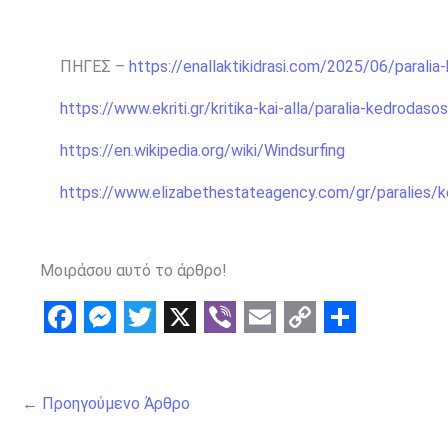
ΠΗΓΕΣ –
https://enallaktikidrasi.com/2025/06/parali
https://www.ekriti.gr/kritika-kai-alla/paralia-kedrodas
https://en.wikipedia.org/wiki/Windsurfing
https://www.elizabethestateagency.com/gr/paralies/
Μοιράσου αυτό το άρθρο!
F
M
T
X
V
E
C
S
a
e
w
i
m
o
h
←
Προηγούμενο Άρθρο
c
s
i
b
a
p
a
e
s
t
e
i
y
r