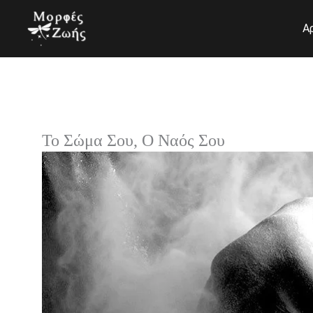
Μετάβαση
στο
Α
περιεχόμενο
Το Σώμα Σου, Ο Ναός Σου