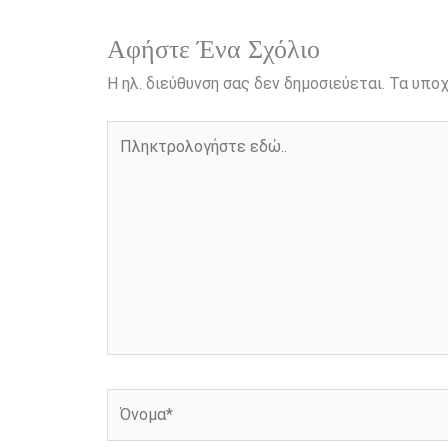
k
e
k
r
Αφήστε Ένα Σχόλιο
Η ηλ. διεύθυνση σας δεν δημοσιεύεται.
Τα υποχ
Πληκτρολογήστε
εδώ..
Όνομα*