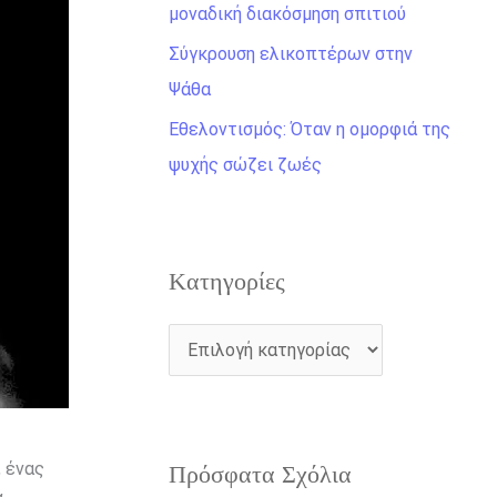
η
μοναδική διακόσμηση σπιτιού
γ
Σύγκρουση ελικοπτέρων στην
ι
Ψάθα
α
Εθελοντισμός: Όταν η ομορφιά της
:
ψυχής σώζει ζωές
Kατηγορίες
, ένας
Πρόσφατα Σχόλια