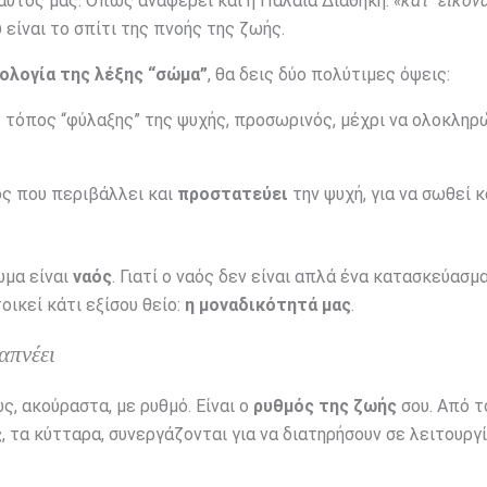
εαυτός μας. Όπως αναφέρει και η Παλαιά Διαθήκη:
«κατ᾿ εἰκόν
 είναι το σπίτι της πνοής της ζωής.
ολογία της λέξης “σώμα”
, θα δεις δύο πολύτιμες όψεις:
τόπος “φύλαξης” της ψυχής, προσωρινός, μέχρι να ολοκληρ
ος που περιβάλλει και
προστατεύει
την ψυχή, για να σωθεί κ
ώμα είναι
ναός
. Γιατί ο ναός δεν είναι απλά ένα κατασκεύασμα
οικεί κάτι εξίσου θείο:
η μοναδικότητά μας
.
απνέει
, ακούραστα, με ρυθμό. Είναι ο
ρυθμός της ζωής
σου. Από τ
ς
, τα κύτταρα, συνεργάζονται για να διατηρήσουν σε λειτουργ