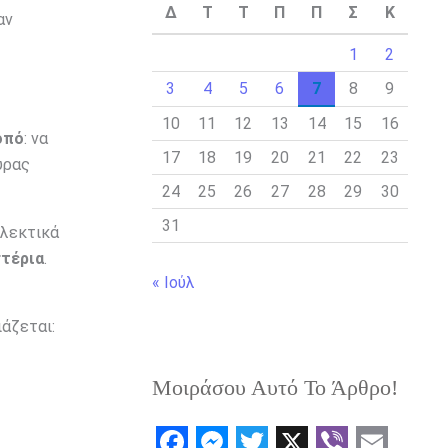
Δ
Τ
Τ
Π
Π
Σ
Κ
αν
1
2
3
4
5
6
7
8
9
10
11
12
13
14
15
16
οπό
: να
17
18
19
20
21
22
23
υρας
24
25
26
27
28
29
30
31
ολεκτικά
στέρια
.
« Ιούλ
ιάζεται:
Μοιράσου Αυτό Το Άρθρο!