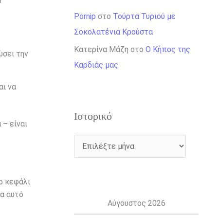
α
Pornip
στο
Τούρτα Τυριού με
Σοκολατένια Κρούστα
Κατερίνα Μάζη
στο
Ο Κήπος της
ώσει την
Καρδιάς μας
αι να
Ιστορικό
 – είναι
ο κεφάλι
ία αυτό
Αύγουστος 2026