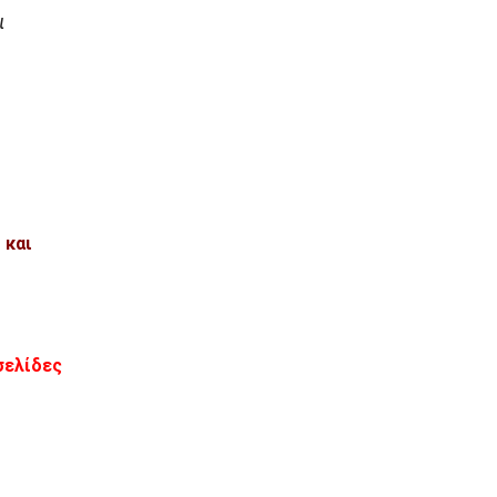
ι
και
σελίδες