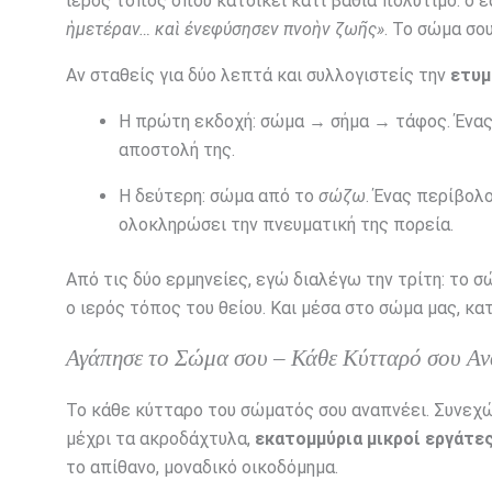
ιερός τόπος όπου κατοικεί κάτι βαθιά πολύτιμο: ο 
ἡμετέραν… καὶ ἐνεφύσησεν πνοὴν ζωῆς»
. Το σώμα σου
Αν σταθείς για δύο λεπτά και συλλογιστείς την
ετυμ
Η πρώτη εκδοχή: σώμα → σήμα → τάφος. Ένας 
αποστολή της.
Η δεύτερη: σώμα από το
σώζω
. Ένας περίβολ
ολοκληρώσει την πνευματική της πορεία.
Από τις δύο ερμηνείες, εγώ διαλέγω την τρίτη: το σ
ο ιερός τόπος του θείου. Και μέσα στο σώμα μας, κατ
Αγάπησε το Σώμα σου – Κάθε Κύτταρό σου Αν
Το κάθε κύτταρο του σώματός σου αναπνέει. Συνεχώς
μέχρι τα ακροδάχτυλα,
εκατομμύρια μικροί εργάτε
το απίθανο, μοναδικό οικοδόμημα.