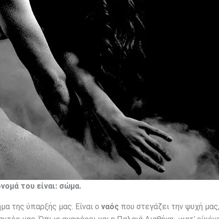
όνομά του είναι: σώμα.
μα της ύπαρξής μας. Είναι ο
ναός
που στεγάζει την ψυχή μας