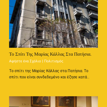
Το Σπίτι Της Μαρίας Κάλλας Στα Πατήσια.
Αφήστε ένα Σχόλιο
|
Πολιτισμός
Το σπίτι της Μαρίας Κάλλας στα Πατήσια. Το
σπίτι που είναι συνδεδεμένο και έζησε κατά…