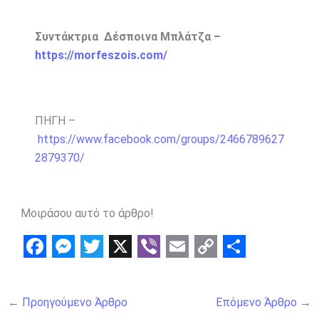
Συντάκτρια Δέσποινα Μπλάτζα –
https://morfeszois.com/
ΠΗΓΗ –
https://www.facebook.com/groups/2466789627
2879370/
Μοιράσου αυτό το άρθρο!
F
M
T
X
V
E
C
S
a
e
w
i
m
o
h
←
Προηγούμενο Άρθρο
Επόμενο Άρθρο
→
c
s
i
b
a
p
a