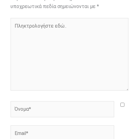
o
n
e
i
υποχρεωτικά πεδία σημειώνονται με
*
o
g
r
n
Πληκτρολογήστε
k
e
k
εδώ..
r
Όνομα*
Email*