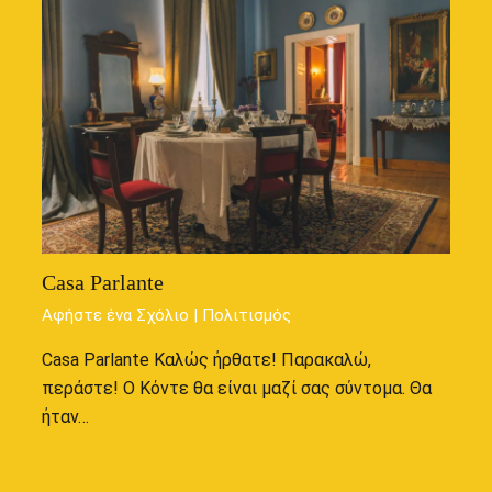
Casa Parlante
Αφήστε ένα Σχόλιο
|
Πολιτισμός
Casa Parlante Καλώς ήρθατε! Παρακαλώ,
περάστε! Ο Κόντε θα είναι μαζί σας σύντομα. Θα
ήταν…