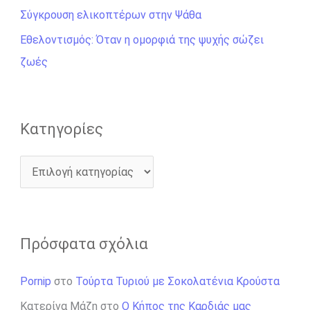
γ
Σύγκρουση ελικοπτέρων στην Ψάθα
ι
Εθελοντισμός: Όταν η ομορφιά της ψυχής σώζει
α
ζωές
:
Kατηγορίες
Πρόσφατα σχόλια
Pornip
στο
Τούρτα Τυριού με Σοκολατένια Κρούστα
Κατερίνα Μάζη
στο
Ο Κήπος της Καρδιάς μας