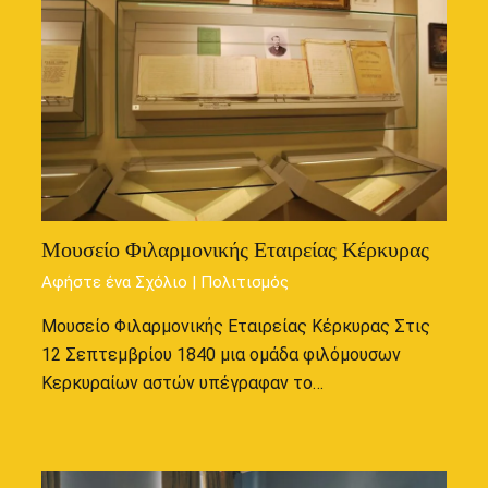
Μουσείο Φιλαρμονικής Εταιρείας Κέρκυρας
Αφήστε ένα Σχόλιο
|
Πολιτισμός
Μουσείο Φιλαρμονικής Εταιρείας Κέρκυρας Στις
12 Σεπτεμβρίου 1840 μια ομάδα φιλόμουσων
Κερκυραίων αστών υπέγραφαν το…