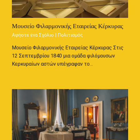
Μουσείο Φιλαρμονικής Εταιρείας Κέρκυρας
Αφήστε ένα Σχόλιο
|
Πολιτισμός
Μουσείο Φιλαρμονικής Εταιρείας Κέρκυρας Στις
12 Σεπτεμβρίου 1840 μια ομάδα φιλόμουσων
Κερκυραίων αστών υπέγραφαν το…