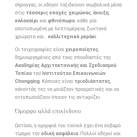
σήραγγας, οι οδηγοί ταξιδεύουν συμβολικά μέσα
στις
τέσσερις εποχές
:
χειμώνας
,
άνοιξη
,
καλοκαίρι
και
φθινόπωρο
, κάθε μία
αποτυπωμένη με λεπτομέρεια, ζωντανά
χρώματα και…
καλλιτεχνικό μεράκι
.
Οι τοιχογραφίες είναι
χειροποίητες
,
δημιουργημένες από τους σπουδαστές της
Ακαδημίας Αρχιτεκτονικής και Σχεδιασμού
Τοπίου
του
Ινστιτούτου Επικοινωνιών
Chongqing
. Κάποιες είναι
τρισδιάστατες
,
κάνοντάς τες να μοιάζουν πραγματικές και να
εντυπωσιάζουν όποιον τις αντικρίζει.
Όμορφο αλλά επικίνδυνο
Ωστόσο, η ομορφιά του τούνελ έχει ένα σοβαρό
τίμημα: την
οδική ασφάλεια
. Πολλοί οδηγοί και