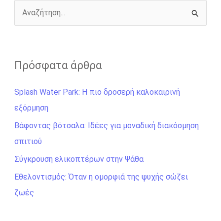
k
e
k
r
Α
ν
α
ζ
Πρόσφατα άρθρα
ή
Splash Water Park: Η πιο δροσερή καλοκαιρινή
τ
εξόρμηση
η
σ
Βάφοντας βότσαλα: Ιδέες για μοναδική διακόσμηση
η
σπιτιού
γ
Σύγκρουση ελικοπτέρων στην Ψάθα
ι
Εθελοντισμός: Όταν η ομορφιά της ψυχής σώζει
α
ζωές
: