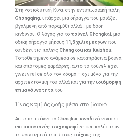
Στη νοτιοδυτική Κίνα, στην εντυπωσιακή πόλη
Chongqing
, υπάρχει μια σήραγγα που μοιάζει
βγαλμένη από παραμύθι αλλά… με δόση
κινδύνου. Ο λόγος για το
τούνελ Chengkai
, μια
οδική σήραγγα μήκους
11,5 χιλιομέτρων
που
συνδέει τις πόλεις
Chengkou και Kaizhou
.
Τοποθετημένο ανάμεσα σε καταπράσινα βουνά
και απότομες χαράδρες, αυτό το τούνελ έχει
γίνει viral σε όλο τον κόσμο – όχι μόνο για την
αρχιτεκτονική του αλλά και για την
ιδιόμορφη
επικινδυνότητά
του.
Ένας καμβάς ζωής μέσα στο βουνό
Αυτό που κάνει το Chengkai
μοναδικό
είναι οι
εντυπωσιακές τοιχογραφίες
που καλύπτουν
το εσωτερικό του. Στους τοίχους της