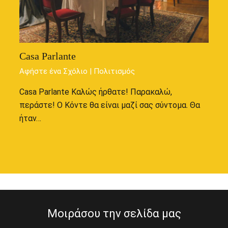
Casa Parlante
Αφήστε ένα Σχόλιο
|
Πολιτισμός
Casa Parlante Καλώς ήρθατε! Παρακαλώ,
περάστε! Ο Κόντε θα είναι μαζί σας σύντομα. Θα
ήταν…
Μοιράσου την σελίδα μας