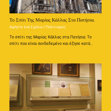
Το Σπίτι Της Μαρίας Κάλλας Στα Πατήσια.
Αφήστε ένα Σχόλιο
|
Πολιτισμός
Το σπίτι της Μαρίας Κάλλας στα Πατήσια. Το
σπίτι που είναι συνδεδεμένο και έζησε κατά…