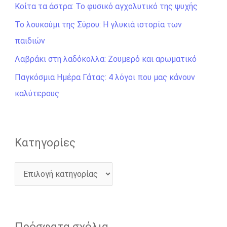
Κοίτα τα άστρα: Το φυσικό αγχολυτικό της ψυχής
τ
η
Το λουκούμι της Σύρου: Η γλυκιά ιστορία των
σ
παιδιών
η
Λαβράκι στη λαδόκολλα: Ζουμερό και αρωματικό
γ
Παγκόσμια Ημέρα Γάτας: 4 λόγοι που μας κάνουν
ι
καλύτερους
α
:
Kατηγορίες
Πρόσφατα σχόλια