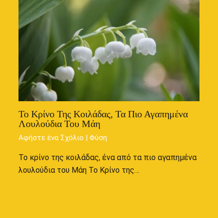
Το Κρίνο Της Κοιλάδας, Τα Πιο Αγαπημένα
Λουλούδια Του Μάη
Αφήστε ένα Σχόλιο
|
Φύση
Το κρίνο της κοιλάδας, ένα από τα πιο αγαπημένα
λουλούδια του Μάη Το Κρίνο της…