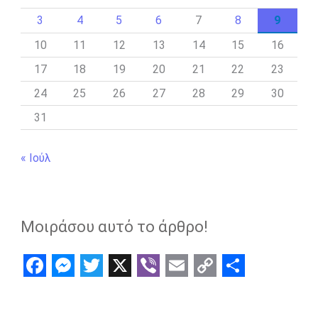
3
4
5
6
7
8
9
10
11
12
13
14
15
16
17
18
19
20
21
22
23
24
25
26
27
28
29
30
31
« Ιούλ
Μοιράσου αυτό το άρθρο!
F
M
T
X
V
E
C
S
a
e
w
i
m
o
h