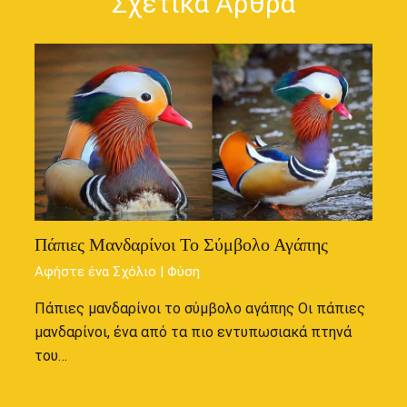
Σχετικά Άρθρα
Πάπιες Μανδαρίνοι Το Σύμβολο Αγάπης
Αφήστε ένα Σχόλιο
|
Φύση
Πάπιες μανδαρίνοι το σύμβολο αγάπης Οι πάπιες
μανδαρίνοι, ένα από τα πιο εντυπωσιακά πτηνά
του…