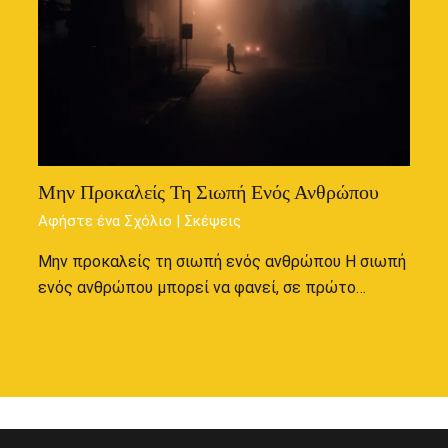
Μην Προκαλείς Τη Σιωπή Ενός Ανθρώπου
Αφήστε ένα Σχόλιο
|
Σκέψεις
Μην προκαλείς τη σιωπή ενός ανθρώπου Η σιωπή
ενός ανθρώπου μπορεί να φανεί, σε πρώτο…