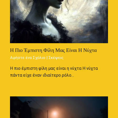
Η Πιο Έμπιστη Φίλη Μας Είναι Η Νύχτα
Αφήστε ένα Σχόλιο
|
Σκέψεις
Η πιο έμπιστη φίλη μας είναι η νύχτα Η νύχτα
πάντα είχε έναν ιδιαίτερο ρόλο…