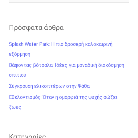
ν
α
ζ
Πρόσφατα άρθρα
ή
Splash Water Park: Η πιο δροσερή καλοκαιρινή
τ
εξόρμηση
η
σ
Βάφοντας βότσαλα: Ιδέες για μοναδική διακόσμηση
η
σπιτιού
γ
Σύγκρουση ελικοπτέρων στην Ψάθα
ι
Εθελοντισμός: Όταν η ομορφιά της ψυχής σώζει
α
ζωές
:
Kατηγορίες