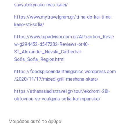
savvatokyriako-mas-kalei/
https://www.mytravelgram.gr/ti-na-do-kai-ti-na-
kano-sti-sofia/
https://www.tripadvisor.com.gr/Attraction_Revie
w-g294452-d547282-Reviews-or40-
St_Alexander_Nevski_Cathedral-
Sofia_Sofia_Region.html
https://foodspiceandallthingsnice.wordpress.com
/2020/11/17/mixed-grill-meshana-skara/
https://athanasiadistravel.gr/tour/ekdromi-28i-
oktovriou-se-voulgaria-sofia-kai-mpansko/
Μοιράσου αυτό το άρθρο!