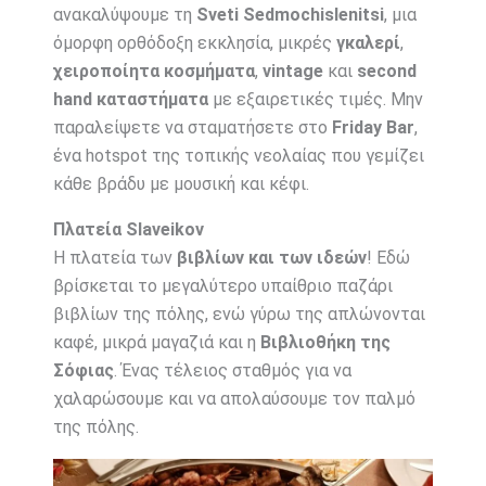
ανακαλύψουμε τη
Sveti Sedmochislenitsi
, μια
όμορφη ορθόδοξη εκκλησία, μικρές
γκαλερί
,
χειροποίητα κοσμήματα
,
vintage
και
second
hand καταστήματα
με εξαιρετικές τιμές. Μην
παραλείψετε να σταματήσετε στο
Friday Bar
,
ένα hotspot της τοπικής νεολαίας που γεμίζει
κάθε βράδυ με μουσική και κέφι.
Πλατεία Slaveikov
Η πλατεία των
βιβλίων και των ιδεών
! Εδώ
βρίσκεται το μεγαλύτερο υπαίθριο παζάρι
βιβλίων της πόλης, ενώ γύρω της απλώνονται
καφέ, μικρά μαγαζιά και η
Βιβλιοθήκη της
Σόφιας
. Ένας τέλειος σταθμός για να
χαλαρώσουμε και να απολαύσουμε τον παλμό
της πόλης.