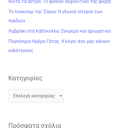
Κοίτα τα άστρα: Το φυσικό αγχολυτικό της ψυχής
τ
η
Το λουκούμι της Σύρου: Η γλυκιά ιστορία των
σ
παιδιών
η
Λαβράκι στη λαδόκολλα: Ζουμερό και αρωματικό
γ
Παγκόσμια Ημέρα Γάτας: 4 λόγοι που μας κάνουν
ι
καλύτερους
α
:
Kατηγορίες
Πρόσφατα σχόλια