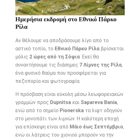
Ημερήσια εκδρομή στο Εθνικό Πάρκο
Ρίλα
Αν θέλουμε να αποδράσουμε λίγο από το
αστικό τοπίο, το
Εθνικό Πάρκο Ρίλα
βρίσκεται
μόλις
2 ώρες από τη Σόφια
. Εκεί θα
συναντήσουμε τις διάσημες
7 Λίμνες της Ρίλα
,
ένα φυσικό θαύμα που προσφέρεται για
πεζοπορία και φωτογραφία.
Η πρόσβαση είναι εύκολη μέσω λεωφορειακών
γραμμών προς
Dupnitsa
και
Sapareva Bania
,
ενώ από το σημείο
Pionerska
τα λιφτ οδηγούν
στο μονοπάτι των λιμνών. Η καλύτερη εποχή
για επίσκεψη είναι από
Μάιο έως Σεπτέμβριο
,
ενώ οι λάτρεις του χιονιού μπορούν να την