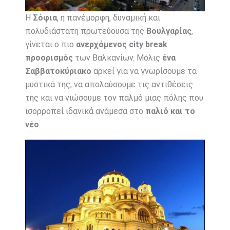
Η
Σόφια
, η πανέμορφη, δυναμική και
πολυδιάστατη πρωτεύουσα της
Βουλγαρίας
,
γίνεται ο πιο
ανερχόμενος city break
προορισμός
των Βαλκανίων. Μόλις
ένα
Σαββατοκύριακο
αρκεί για να γνωρίσουμε τα
μυστικά της, να απολαύσουμε τις αντιθέσεις
της και να νιώσουμε τον παλμό μιας πόλης που
ισορροπεί ιδανικά ανάμεσα στο
παλιό και το
νέο
.