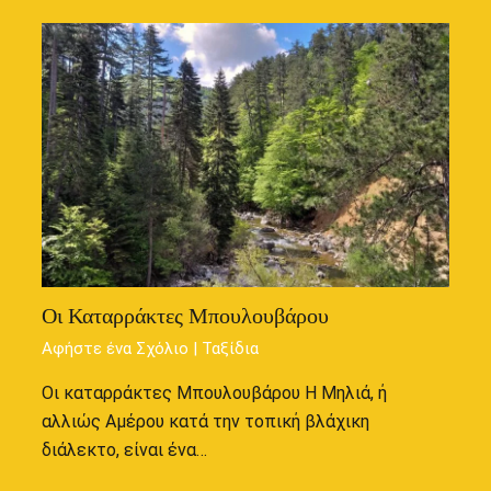
Οι Καταρράκτες Μπουλουβάρου
Αφήστε ένα Σχόλιο
|
Ταξίδια
Οι καταρράκτες Μπουλουβάρου Η Μηλιά, ή
αλλιώς Αμέρου κατά την τοπική βλάχικη
διάλεκτο, είναι ένα…