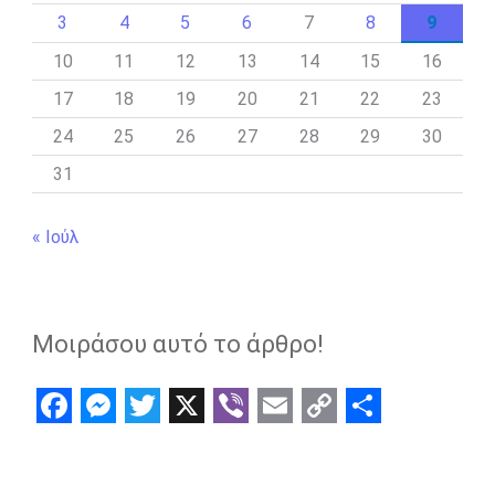
3
4
5
6
7
8
9
10
11
12
13
14
15
16
17
18
19
20
21
22
23
24
25
26
27
28
29
30
31
« Ιούλ
Μοιράσου αυτό το άρθρο!
F
M
T
X
V
E
C
S
a
e
w
i
m
o
h