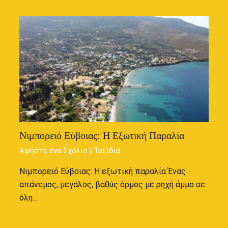
Νιμπορειό Εύβοιας: Η Εξωτική Παραλία
Αφήστε ένα Σχόλιο
|
Ταξίδια
Νιμπορειό Εύβοιας: Η εξωτική παραλία Ένας
απάνεμος, μεγάλος, βαθύς όρμος με ρηχή άμμο σε
όλη…