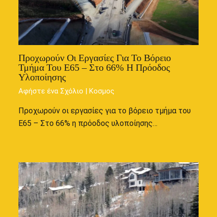
Προχωρούν Οι Εργασίες Για Το Βόρειο
Τμήμα Του Ε65 – Στο 66% Η Πρόοδος
Υλοποίησης
Αφήστε ένα Σχόλιο
|
Κοσμος
Προχωρούν οι εργασίες για το βόρειο τμήμα του
Ε65 – Στο 66% η πρόοδος υλοποίησης…