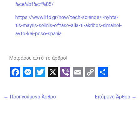
%ce%bf%cf%85/
https://www.lifo.gr/now/tech-science/i-nyhta-
tis-mayris-selinis-eftase-alla-ti-akribos-simainei-
ayto-kai-poso-spania
Μοιράσου αυτό το άρθρο!
F
M
T
X
V
E
C
S
a
e
w
i
m
o
h
←
Προηγούμενο Άρθρο
Επόμενο Άρθρο
→
c
s
i
b
a
p
a
e
s
t
e
i
y
r
b
e
t
r
l
L
e
o
n
e
i