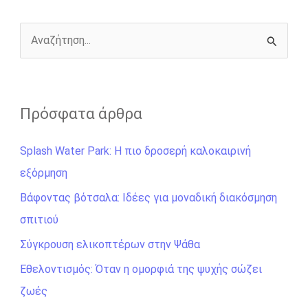
o
g
r
n
k
e
k
r
Α
ν
α
ζ
Πρόσφατα άρθρα
ή
Splash Water Park: Η πιο δροσερή καλοκαιρινή
τ
εξόρμηση
η
σ
Βάφοντας βότσαλα: Ιδέες για μοναδική διακόσμηση
η
σπιτιού
γ
Σύγκρουση ελικοπτέρων στην Ψάθα
ι
Εθελοντισμός: Όταν η ομορφιά της ψυχής σώζει
α
ζωές
: