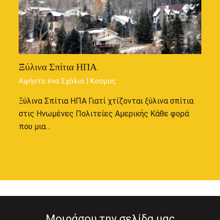
Ξύλινα Σπίτια ΗΠΑ
Αφήστε ένα Σχόλιο
|
Κοσμος
Ξύλινα Σπίτια ΗΠΑ Γιατί χτίζονται ξύλινα σπίτια
στις Ηνωμένες Πολιτείες Αμερικής Κάθε φορά
που μια…
Μοιράσου την σελίδα μας