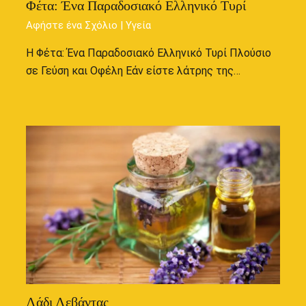
Φέτα: Ένα Παραδοσιακό Ελληνικό Τυρί
Αφήστε ένα Σχόλιο
|
Υγεία
Η Φέτα: Ένα Παραδοσιακό Ελληνικό Τυρί Πλούσιο
σε Γεύση και Οφέλη Εάν είστε λάτρης της…
Λάδι Λεβάντας