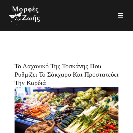
Μετάβαση
K
Ι
στο
α
σ
περιεχόμενο
τ
τ
η
ο
γ
ρ
ο
ι
ρ
κ
Το Λαχανικό Της Τοσκάνης Που
ί
ό
Ρυθμίζει Το Σάκχαρο Και Προστατεύει
ε
Την Καρδιά
ς