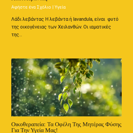
Αφήστε ένα Σχόλιο
|
Υγεία
Λάδι λεβάντας Η λεβάντα ή lavandula, είναι φυτό
της οικογένειας των Χειλανθών. Οι ιαματικές
της…
Οικοθεραπεία: Τα Οφέλη Της Μητέρας Φύσης
Για Την Υγεία Μας!