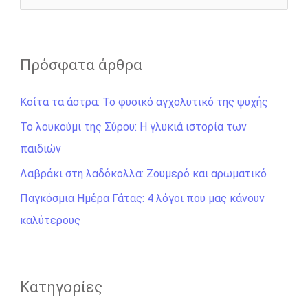
r
ν
α
ζ
Πρόσφατα άρθρα
ή
Κοίτα τα άστρα: Το φυσικό αγχολυτικό της ψυχής
τ
η
Το λουκούμι της Σύρου: Η γλυκιά ιστορία των
σ
παιδιών
η
Λαβράκι στη λαδόκολλα: Ζουμερό και αρωματικό
γ
Παγκόσμια Ημέρα Γάτας: 4 λόγοι που μας κάνουν
ι
καλύτερους
α
:
Kατηγορίες