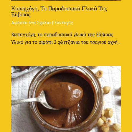
Κοπεγχάγη, Το Παραδοσιακό Γλυκό Της
Εύβοιας
Αφήστε ένα Σχόλιο
|
Συνταγές
Κοπεγχάγη, το παραδοσιακό γλυκό της Εύβοιας
Υλικά για το σιρόπι 3 φλιτζάνια του τσαγιού αχνή…