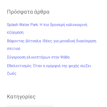
α
ζ
Πρόσφατα άρθρα
ή
Splash Water Park: Η πιο δροσερή καλοκαιρινή
τ
εξόρμηση
η
σ
Βάφοντας βότσαλα: Ιδέες για μοναδική διακόσμηση
η
σπιτιού
γ
Σύγκρουση ελικοπτέρων στην Ψάθα
ι
Εθελοντισμός: Όταν η ομορφιά της ψυχής σώζει
α
ζωές
:
Kατηγορίες