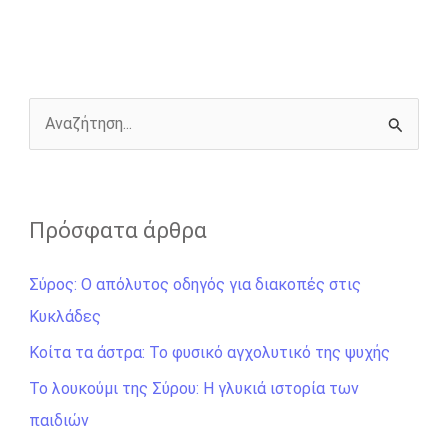
b
e
t
r
l
L
e
o
n
e
i
o
g
r
n
k
e
k
r
Α
ν
α
ζ
Πρόσφατα άρθρα
ή
Σύρος: Ο απόλυτος οδηγός για διακοπές στις
τ
Κυκλάδες
η
σ
Κοίτα τα άστρα: Το φυσικό αγχολυτικό της ψυχής
η
Το λουκούμι της Σύρου: Η γλυκιά ιστορία των
γ
παιδιών