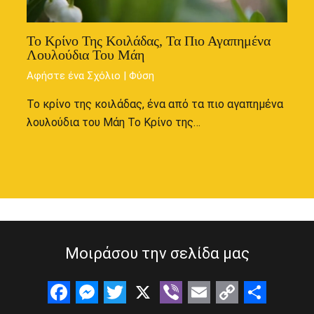
Το Κρίνο Της Κοιλάδας, Τα Πιο Αγαπημένα
Λουλούδια Του Μάη
Αφήστε ένα Σχόλιο
|
Φύση
Το κρίνο της κοιλάδας, ένα από τα πιο αγαπημένα
λουλούδια του Μάη Το Κρίνο της…
Μοιράσου την σελίδα μας