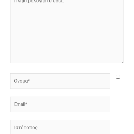
k
e
k
εδώ..
r
Όνομα*
Email*
Ιστότοπος