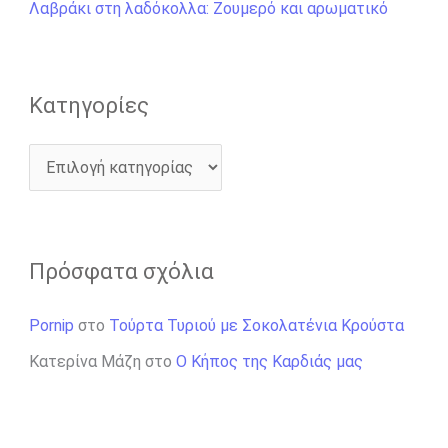
ι
Λαβράκι στη λαδόκολλα: Ζουμερό και αρωματικό
α
:
Kατηγορίες
Πρόσφατα σχόλια
Pornip
στο
Τούρτα Τυριού με Σοκολατένια Κρούστα
Κατερίνα Μάζη
στο
Ο Κήπος της Καρδιάς μας