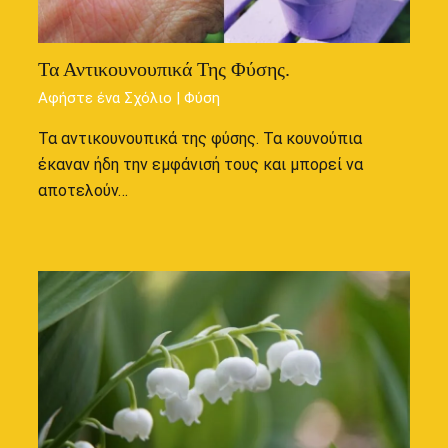
Τα Αντικουνουπικά Της Φύσης.
Αφήστε ένα Σχόλιο
|
Φύση
Τα αντικουνουπικά της φύσης. Τα κουνούπια
έκαναν ήδη την εμφάνισή τους και μπορεί να
αποτελούν…