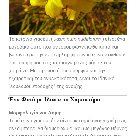
Το κίτρινο γιασεμί (
Jasminum nudiflorum
) είναι ένα
μοναδικό φυτό που μεταμορφώνει κάθε κήπο και
βεράντα με την έντονη λάμψη των κίτρινων ανθέων
του, ακόμη και στις πιο παγωμένες μέρες του
χειμώνα. Με τη φυσική του ομορφιά και την
εξαιρετική του ανθεκτικότητα, είναι το ιδανικό
“λουλούδι υποδοχής” της άνοιξης.
Ένα Φυτό με Ιδιαίτερο Χαρακτήρα
Μορφολογία και Δομή:
Το κίτρινο γιασεμί δεν είναι αυστηρά αναρριχούμενο,
αλλά μπορεί να διαμορφωθεί και ως μεγάλος θάμνος