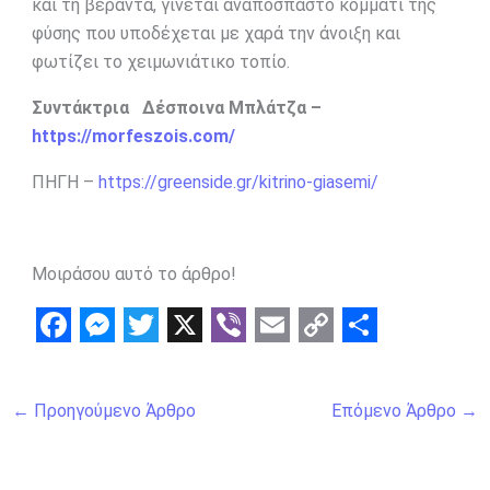
και τη βεράντα, γίνεται αναπόσπαστο κομμάτι της
φύσης που υποδέχεται με χαρά την άνοιξη και
φωτίζει το χειμωνιάτικο τοπίο.
Συντάκτρια Δέσποινα Μπλάτζα –
https://morfeszois.com/
ΠΗΓΗ –
https://greenside.gr/kitrino-giasemi/
Μοιράσου αυτό το άρθρο!
F
M
T
X
V
E
C
S
a
e
w
i
m
o
h
←
Προηγούμενο Άρθρο
Επόμενο Άρθρο
→
c
s
i
b
a
p
a
e
s
t
e
i
y
r