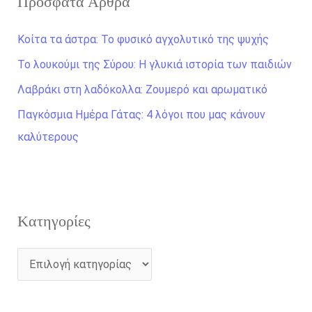
Πρόσφατα Άρθρα
ή
τ
Κοίτα τα άστρα: Το φυσικό αγχολυτικό της ψυχής
η
Το λουκούμι της Σύρου: Η γλυκιά ιστορία των παιδιών
σ
Λαβράκι στη λαδόκολλα: Ζουμερό και αρωματικό
η
γ
Παγκόσμια Ημέρα Γάτας: 4 λόγοι που μας κάνουν
ι
καλύτερους
α
:
Kατηγορίες