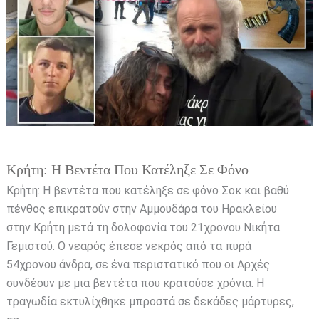
που
κατέληξε
σε
φόνο
Κρήτη: Η Βεντέτα Που Κατέληξε Σε Φόνο
Κρήτη: Η βεντέτα που κατέληξε σε φόνο Σοκ και βαθύ
πένθος επικρατούν στην Αμμουδάρα του Ηρακλείου
στην Κρήτη μετά τη δολοφονία του 21χρονου Νικήτα
Γεμιστού. Ο νεαρός έπεσε νεκρός από τα πυρά
54χρονου άνδρα, σε ένα περιστατικό που οι Αρχές
συνδέουν με μια βεντέτα που κρατούσε χρόνια. Η
τραγωδία εκτυλίχθηκε μπροστά σε δεκάδες μάρτυρες,