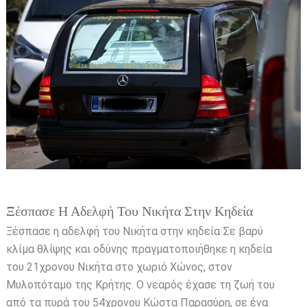
αδελφή
του
Νικήτα
στην
κηδεία
Ξέσπασε Η Αδελφή Του Νικήτα Στην Κηδεία
Ξέσπασε η αδελφή του Νικήτα στην κηδεία Σε βαρύ
κλίμα θλίψης και οδύνης πραγματοποιήθηκε η κηδεία
του 21χρονου Νικήτα στο χωριό Χώνος, στον
Μυλοπόταμο της Κρήτης. Ο νεαρός έχασε τη ζωή του
από τα πυρά του 54χρονου Κώστα Παρασύρη, σε ένα