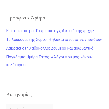
α
ζ
Πρόσφατα Άρθρα
ή
τ
Κοίτα τα άστρα: Το φυσικό αγχολυτικό της ψυχής
η
Το λουκούμι της Σύρου: Η γλυκιά ιστορία των παιδιών
σ
Λαβράκι στη λαδόκολλα: Ζουμερό και αρωματικό
η
γ
Παγκόσμια Ημέρα Γάτας: 4 λόγοι που μας κάνουν
ι
καλύτερους
α
:
Kατηγορίες