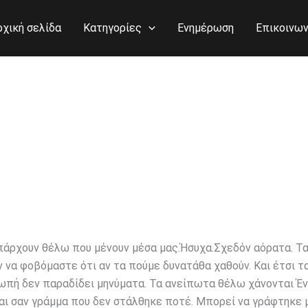
ρχική σελίδα
Κατηγορίες
Ενημέρωση
Επικοινων
άρχουν θέλω που μένουν μέσα μας.Ήσυχα.Σχεδόν αόρατα. Τ
ν να φοβόμαστε ότι αν τα πούμε δυνατάθα χαθούν. Και έτσι τ
ιωπή δεν παραδίδει μηνύματα. Τα ανείπωτα θέλω χάνονται Έ
αι σαν γράμμα που δεν στάλθηκε ποτέ. Μπορεί να γράφτηκε 