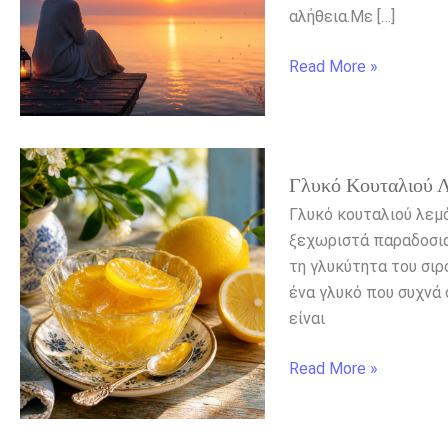
αλήθεια.Με […]
Read More »
Γλυκό
Γλυκό Κουταλιού Λ
κουταλιού
λεμόνι
Γλυκό κουταλιού λεμό
ξεχωριστά παραδοσιακ
τη γλυκύτητα του σιρ
ένα γλυκό που συχνά 
είναι
Read More »