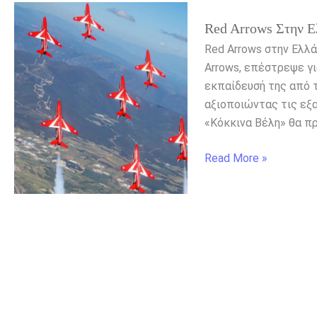
Red
Red Arrows Στην Ε
Arrows
στην
Red Arrows στην Ελλά
Ελλάδα
Arrows, επέστρεψε γι
εκπαίδευσή της από 
αξιοποιώντας τις εξα
«Κόκκινα Βέλη» θα π
Read More »