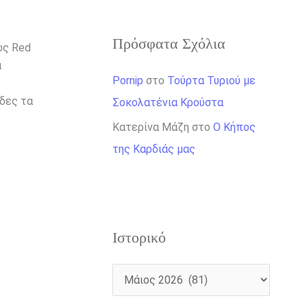
Πρόσφατα Σχόλια
ως Red
α
Pornip
στο
Τούρτα Τυριού με
άδες τα
Σοκολατένια Κρούστα
Κατερίνα Μάζη
στο
Ο Κήπος
της Καρδιάς μας
Ιστορικό