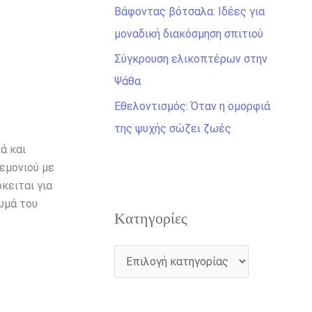
η
Βάφοντας βότσαλα: Ιδέες για
γ
μοναδική διακόσμηση σπιτιού
ι
Σύγκρουση ελικοπτέρων στην
α
Ψάθα
:
Εθελοντισμός: Όταν η ομορφιά
της ψυχής σώζει ζωές
ά και
εμονιού με
κειται για
ωμά του
Kατηγορίες