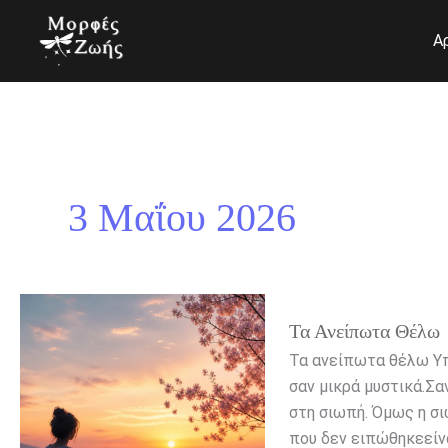
Μετάβαση
στο
Α
περιεχόμενο
3 Μαΐου 2026
Τα
Τα Ανείπωτα Θέλω
ανείπωτα
θέλω
Τα ανείπωτα θέλω Υπ
σαν μικρά μυστικά.Σα
στη σιωπή. Όμως η σ
που δεν ειπώθηκεείν