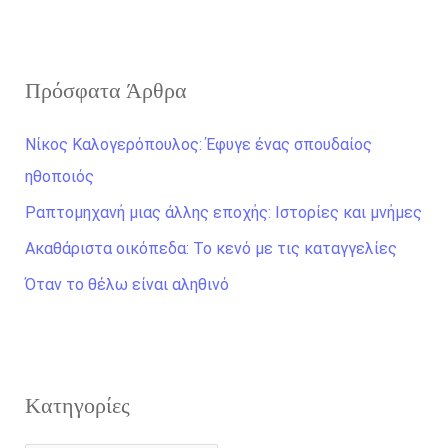
α
ζ
Πρόσφατα Άρθρα
ή
τ
Νίκος Καλογερόπουλος: Έφυγε ένας σπουδαίος
η
ηθοποιός
σ
Ραπτομηχανή μιας άλλης εποχής: Ιστορίες και μνήμες
η
Ακαθάριστα οικόπεδα: Το κενό με τις καταγγελίες
γ
ι
Όταν το θέλω είναι αληθινό
α
:
Kατηγορίες