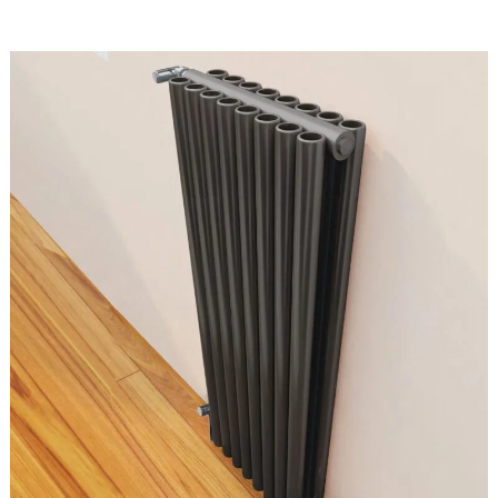
RADOX
MEGA:
Θέρμανση
με
Στυλ