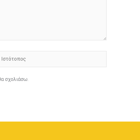
στότοπος
θα σχολιάσω.