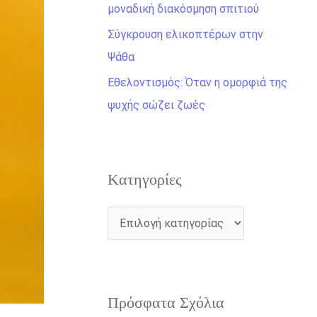
η
μοναδική διακόσμηση σπιτιού
γ
Σύγκρουση ελικοπτέρων στην
ι
Ψάθα
α
Εθελοντισμός: Όταν η ομορφιά της
:
ψυχής σώζει ζωές
Kατηγορίες
Πρόσφατα Σχόλια