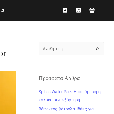
K
Ι
ία
α
σ
τ
τ
η
ο
γ
ρ
ο
ι
Α
or
ρ
κ
ν
ί
ό
α
ε
ζ
ς
Πρόσφατα Άρθρα
ή
τ
Splash Water Park: Η πιο δροσερή
η
καλοκαιρινή εξόρμηση
σ
Βάφοντας βότσαλα: Ιδέες για