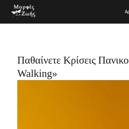
Μετάβαση
στο
Α
περιεχόμενο
Παθαίνετε Κρίσεις Πανικ
Walking»