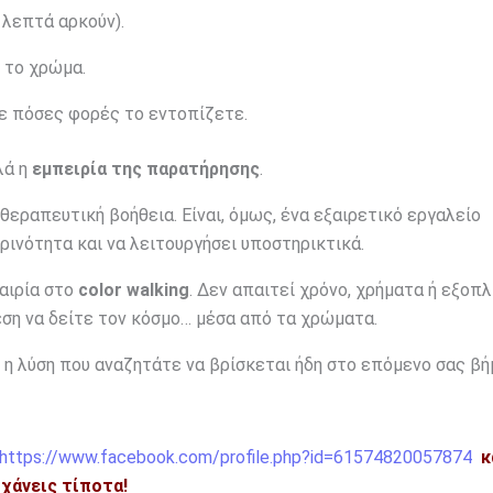
 λεπτά αρκούν).
 το χρώμα.
ε πόσες φορές το εντοπίζετε.
λά η
εμπειρία της παρατήρησης
.
θεραπευτική βοήθεια. Είναι, όμως, ένα εξαιρετικό εργαλείο
ινότητα και να λειτουργήσει υποστηρικτικά.
καιρία στο
color walking
. Δεν απαιτεί χρόνο, χρήματα ή εξοπλ
θεση να δείτε τον κόσμο… μέσα από τα χρώματα.
η λύση που αναζητάτε να βρίσκεται ήδη στο επόμενο σας βή
https://www.facebook.com/profile.php?id=61574820057874
κ
η χάνεις τίποτα!