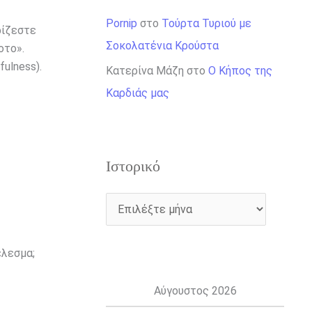
Pornip
στο
Τούρτα Τυριού με
ρίζεστε
Σοκολατένια Κρούστα
οτο».
ulness).
Κατερίνα Μάζη
στο
Ο Κήπος της
Καρδιάς μας
Ιστορικό
έλεσμα;
Αύγουστος 2026