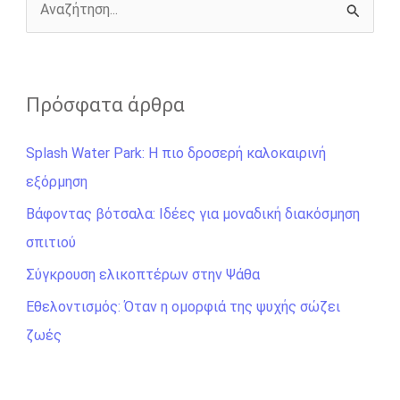
r
Α
ν
α
ζ
Πρόσφατα άρθρα
ή
Splash Water Park: Η πιο δροσερή καλοκαιρινή
τ
εξόρμηση
η
σ
Βάφοντας βότσαλα: Ιδέες για μοναδική διακόσμηση
η
σπιτιού
γ
Σύγκρουση ελικοπτέρων στην Ψάθα
ι
Εθελοντισμός: Όταν η ομορφιά της ψυχής σώζει
α
ζωές
: