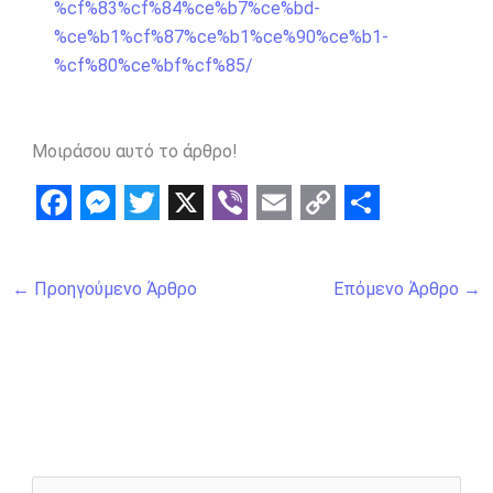
%cf%83%cf%84%ce%b7%ce%bd-
%ce%b1%cf%87%ce%b1%ce%90%ce%b1-
%cf%80%ce%bf%cf%85/
Μοιράσου αυτό το άρθρο!
F
M
T
X
V
E
C
S
a
e
w
i
m
o
h
←
Προηγούμενο Άρθρο
Επόμενο Άρθρο
→
c
s
i
b
a
p
a
e
s
t
e
i
y
r
b
e
t
r
l
L
e
o
n
e
i
o
g
r
n
k
e
k