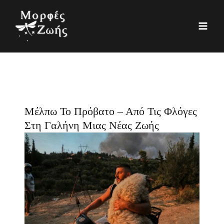
Μετάβαση
K
Ι
στο
α
σ
περιεχόμενο
τ
τ
η
ο
γ
ρ
ο
ι
ρ
κ
Μέλπω Το Πρόβατο – Από Τις Φλόγες
ί
ό
Στη Γαλήνη Μιας Νέας Ζωής
ε
ς