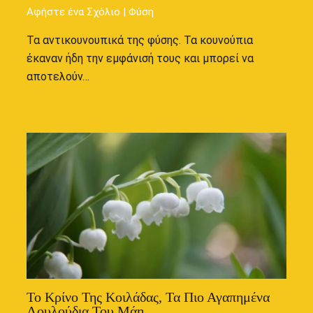
Αφήστε ένα Σχόλιο
|
Φύση
Τα αντικουνουπικά της φύσης. Τα κουνούπια
έκαναν ήδη την εμφάνισή τους και μπορεί να
αποτελούν…
Το Κρίνο Της Κοιλάδας, Τα Πιο Αγαπημένα
Λουλούδια Του Μάη