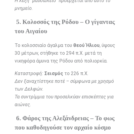
Η λέξη “μαυσωλείο” προέρχεται από αυτό το
μνημείο.
5. Κολοσσός της Ρόδου – Ο γίγαντας
του Αιγαίου
Το κολοσσιαίο άγαλμα του
θεού Ήλιου
, ύψους
30 μέτρων, στήθηκε το 294 π.Χ. μετά τη
νικηφόρα άμυνα της Ρόδου από πολιορκία.
Καταστροφή:
Σεισμός
το 226 π.Χ.
Δεν ξαναχτίστηκε ποτέ – σύμφωνα με χρησμό
των Δελφών.
Τα συντρίμμια του προσελκύαν επισκέπτες για
αιώνες.
6. Φάρος της Αλεξάνδρειας – Το φως
που καθοδηγούσε τον αρχαίο κόσμο