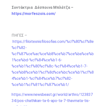
Συντάκτρια Δέσποινα Μπλάτζα –
https://morfeszois.com/
ΠΗΓΕΣ –
https://filoitexnisfilosofias.com/%cf%80%cf%8e
%cf%82-
%cf%87%ce%ac%ce%b8%ce%b7%ce%ba%ce%b
1%ce%bd-%cf%84%ce%b1-6-
%ce%b1%cf%80%cf%8c-%cf%84%ce%b1-7-
%ce%b8%ce%b1%cf%8d%ce%bc%ce%b1%cf%8
4%ce%b1-%cf%84%ce%b7%cf%82-
%ce%b1%cf%81%cf%87%ce%b1/
https://www.newsbeast.gr/world/arthro/123837
34/pos-chathikan-ta-6-apo-ta-7-thavmata-tis-