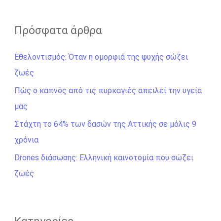
α
ζ
Πρόσφατα άρθρα
ή
Εθελοντισμός: Όταν η ομορφιά της ψυχής σώζει
τ
ζωές
η
σ
Πώς ο καπνός από τις πυρκαγιές απειλεί την υγεία
η
μας
γ
Στάχτη το 64% των δασών της Αττικής σε μόλις 9
ι
χρόνια
α
Drones διάσωσης: Ελληνική καινοτομία που σώζει
:
ζωές