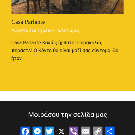
Casa Parlante
Αφήστε ένα Σχόλιο
|
Πολιτισμός
Casa Parlante Καλώς ήρθατε! Παρακαλώ,
περάστε! Ο Κόντε θα είναι μαζί σας σύντομα. Θα
ήταν…
Μοιράσου την σελίδα μας