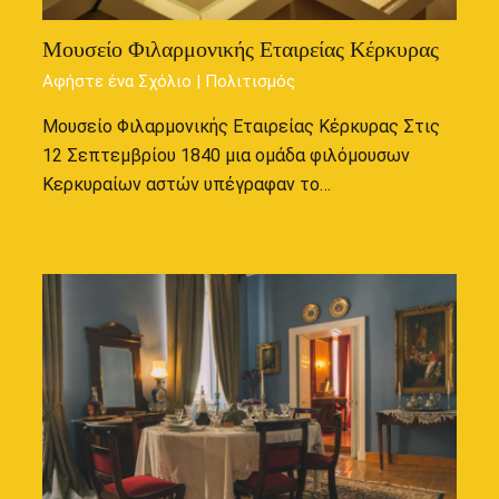
Μουσείο Φιλαρμονικής Εταιρείας Κέρκυρας
Αφήστε ένα Σχόλιο
|
Πολιτισμός
Μουσείο Φιλαρμονικής Εταιρείας Κέρκυρας Στις
12 Σεπτεμβρίου 1840 μια ομάδα φιλόμουσων
Κερκυραίων αστών υπέγραφαν το…