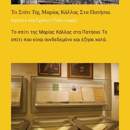
Το Σπίτι Της Μαρίας Κάλλας Στα Πατήσια.
Αφήστε ένα Σχόλιο
|
Πολιτισμός
Το σπίτι της Μαρίας Κάλλας στα Πατήσια. Το
σπίτι που είναι συνδεδεμένο και έζησε κατά…