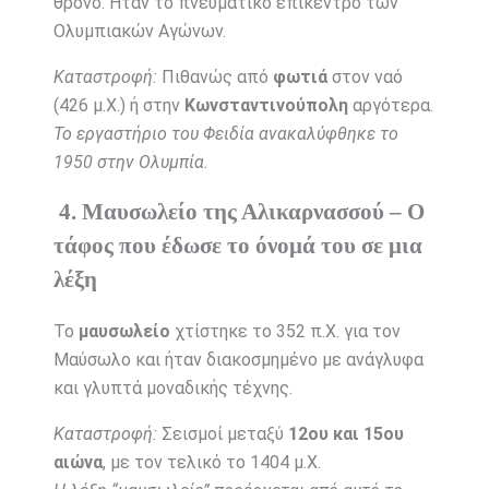
θρόνο. Ήταν το πνευματικό επίκεντρο των
Ολυμπιακών Αγώνων.
Καταστροφή:
Πιθανώς από
φωτιά
στον ναό
(426 μ.Χ.) ή στην
Κωνσταντινούπολη
αργότερα.
Το εργαστήριο του Φειδία ανακαλύφθηκε το
1950 στην Ολυμπία.
4. Μαυσωλείο της Αλικαρνασσού – Ο
τάφος που έδωσε το όνομά του σε μια
λέξη
Το
μαυσωλείο
χτίστηκε το 352 π.Χ. για τον
Μαύσωλο και ήταν διακοσμημένο με ανάγλυφα
και γλυπτά μοναδικής τέχνης.
Καταστροφή:
Σεισμοί μεταξύ
12ου και 15ου
αιώνα
, με τον τελικό το 1404 μ.Χ.