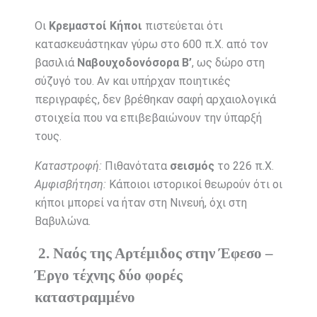
Οι
Κρεμαστοί Κήποι
πιστεύεται ότι
κατασκευάστηκαν γύρω στο 600 π.Χ. από τον
βασιλιά
Ναβουχοδονόσορα Β’
, ως δώρο στη
σύζυγό του. Αν και υπήρχαν ποιητικές
περιγραφές, δεν βρέθηκαν σαφή αρχαιολογικά
στοιχεία που να επιβεβαιώνουν την ύπαρξή
τους.
Καταστροφή:
Πιθανότατα
σεισμός
το 226 π.Χ.
Αμφισβήτηση:
Κάποιοι ιστορικοί θεωρούν ότι οι
κήποι μπορεί να ήταν στη Νινευή, όχι στη
Βαβυλώνα.
2. Ναός της Αρτέμιδος στην Έφεσο –
Έργο τέχνης δύο φορές
καταστραμμένο