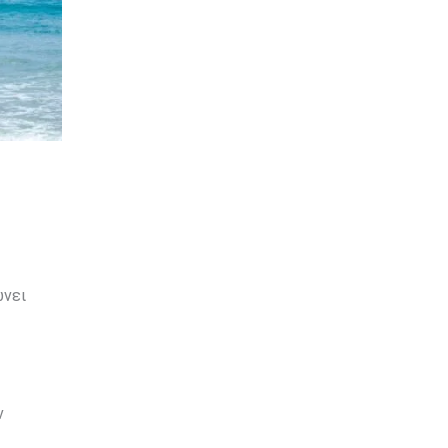
ώνει
ν