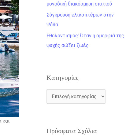
η
μοναδική διακόσμηση σπιτιού
γ
Σύγκρουση ελικοπτέρων στην
ι
Ψάθα
α
Εθελοντισμός: Όταν η ομορφιά της
:
ψυχής σώζει ζωές
Kατηγορίες
 και
Πρόσφατα Σχόλια