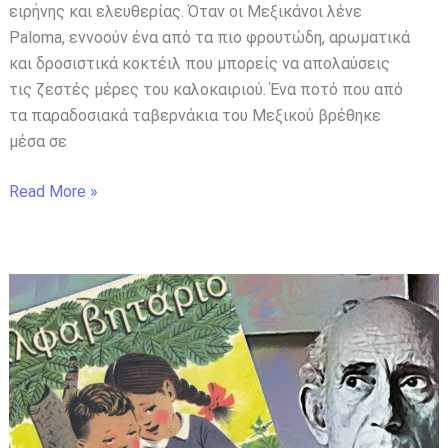
ειρήνης και ελευθερίας. Όταν οι Μεξικάνοι λένε
Paloma, εννοούν ένα από τα πιο φρουτώδη, αρωματικά
και δροσιστικά κοκτέιλ που μπορείς να απολαύσεις
τις ζεστές μέρες του καλοκαιριού. Ένα ποτό που από
τα παραδοσιακά ταβερνάκια του Μεξικού βρέθηκε
μέσα σε
Read More »
Το
παλιό
αναγνωστικό
της
Α’
Δημοτικού
που