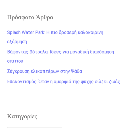
ζ
Πρόσφατα Άρθρα
ή
τ
Splash Water Park: Η πιο δροσερή καλοκαιρινή
η
εξόρμηση
σ
Βάφοντας βότσαλα: Ιδέες για μοναδική διακόσμηση
η
σπιτιού
γ
Σύγκρουση ελικοπτέρων στην Ψάθα
ι
α
Εθελοντισμός: Όταν η ομορφιά της ψυχής σώζει ζωές
:
Kατηγορίες