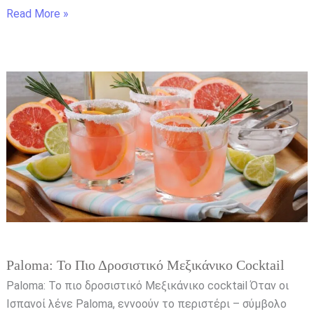
Read More »
Paloma:
Το
πιο
δροσιστικό
Μεξικάνικο
cocktail
Paloma: Το Πιο Δροσιστικό Μεξικάνικο Cocktail
Paloma: Το πιο δροσιστικό Μεξικάνικο cocktail Όταν οι
Ισπανοί λένε Paloma, εννοούν το περιστέρι – σύμβολο