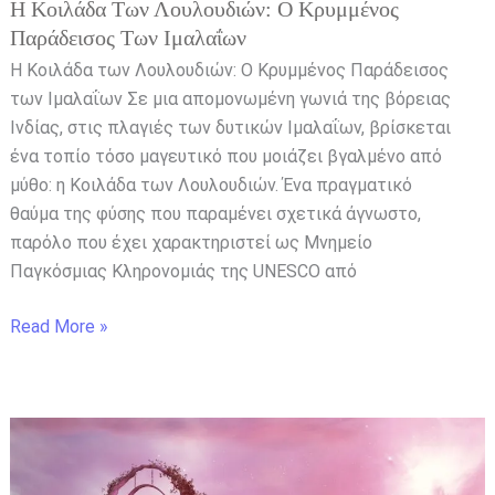
Η Κοιλάδα Των Λουλουδιών: Ο Κρυμμένος
Παράδεισος Των Ιμαλαΐων
Η Κοιλάδα των Λουλουδιών: Ο Κρυμμένος Παράδεισος
των Ιμαλαΐων Σε μια απομονωμένη γωνιά της βόρειας
Ινδίας, στις πλαγιές των δυτικών Ιμαλαΐων, βρίσκεται
ένα τοπίο τόσο μαγευτικό που μοιάζει βγαλμένο από
μύθο: η Κοιλάδα των Λουλουδιών. Ένα πραγματικό
θαύμα της φύσης που παραμένει σχετικά άγνωστο,
παρόλο που έχει χαρακτηριστεί ως Μνημείο
Παγκόσμιας Κληρονομιάς της UNESCO από
Read More »
Και
κοίτα
να