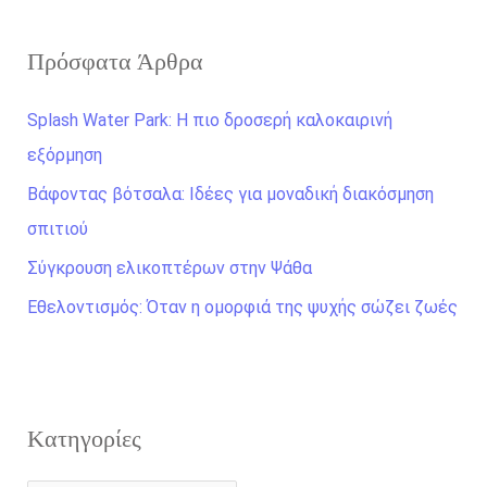
ζ
Πρόσφατα Άρθρα
ή
τ
Splash Water Park: Η πιο δροσερή καλοκαιρινή
η
εξόρμηση
σ
Βάφοντας βότσαλα: Ιδέες για μοναδική διακόσμηση
η
σπιτιού
γ
Σύγκρουση ελικοπτέρων στην Ψάθα
ι
α
Εθελοντισμός: Όταν η ομορφιά της ψυχής σώζει ζωές
:
Kατηγορίες