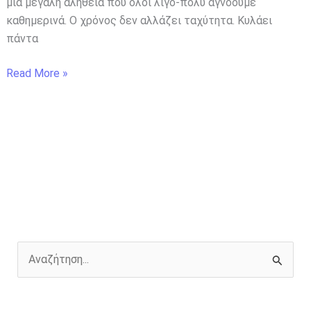
μια μεγάλη αλήθεια που όλοι λίγο-πολύ αγνοούμε
καθημερινά. Ο χρόνος δεν αλλάζει ταχύτητα. Κυλάει
πάντα
Read More »
Α
ν
α