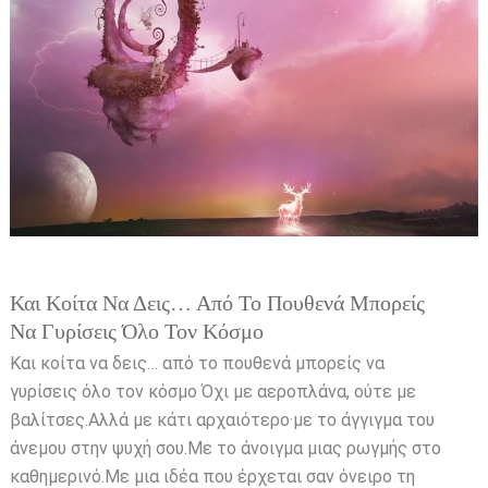
δεις…
από
το
πουθενά
μπορείς
να
γυρίσεις
όλο
τον
κόσμο
Και Κοίτα Να Δεις… Από Το Πουθενά Μπορείς
Να Γυρίσεις Όλο Τον Κόσμο
Και κοίτα να δεις… από το πουθενά μπορείς να
γυρίσεις όλο τον κόσμο Όχι με αεροπλάνα, ούτε με
βαλίτσες.Αλλά με κάτι αρχαιότερο·με το άγγιγμα του
άνεμου στην ψυχή σου.Με το άνοιγμα μιας ρωγμής στο
καθημερινό.Με μια ιδέα που έρχεται σαν όνειρο τη