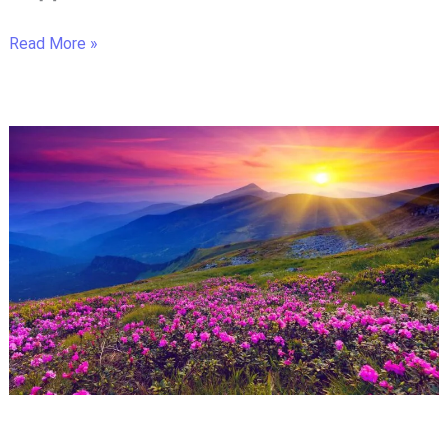
Read More »
Η
Κοιλάδα
των
Λουλουδιών:
Ο
Κρυμμένος
Παράδεισος
των
Ιμαλαΐων