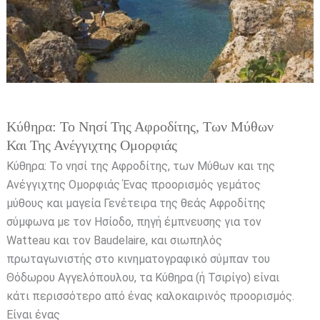
των
Μύθων
και
της
Ανέγγιχτης
Ομορφιάς
Κύθηρα: Το Νησί Της Αφροδίτης, Των Μύθων
Και Της Ανέγγιχτης Ομορφιάς
Κύθηρα: Το νησί της Αφροδίτης, των Μύθων και της
Ανέγγιχτης Ομορφιάς Ένας προορισμός γεμάτος
μύθους και μαγεία Γενέτειρα της θεάς Αφροδίτης
σύμφωνα με τον Ησίοδο, πηγή έμπνευσης για τον
Watteau και τον Baudelaire, και σιωπηλός
πρωταγωνιστής στο κινηματογραφικό σύμπαν του
Θόδωρου Αγγελόπουλου, τα Κύθηρα (ή Τσιρίγο) είναι
κάτι περισσότερο από ένας καλοκαιρινός προορισμός.
Είναι ένας