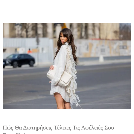
Πώς
θα
διατηρήσεις
τέλειες
τις
αφέλειές
σου
στον
καύσωνα
Πώς Θα Διατηρήσεις Τέλειες Τις Αφέλειές Σου