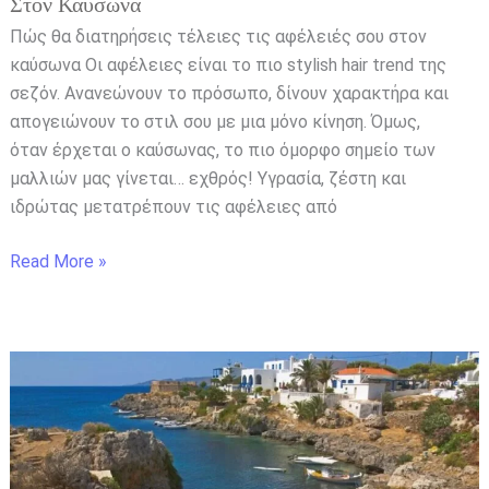
Στον Καύσωνα
Πώς θα διατηρήσεις τέλειες τις αφέλειές σου στον
καύσωνα Οι αφέλειες είναι το πιο stylish hair trend της
σεζόν. Ανανεώνουν το πρόσωπο, δίνουν χαρακτήρα και
απογειώνουν το στιλ σου με μια μόνο κίνηση. Όμως,
όταν έρχεται ο καύσωνας, το πιο όμορφο σημείο των
μαλλιών μας γίνεται… εχθρός! Υγρασία, ζέστη και
ιδρώτας μετατρέπουν τις αφέλειες από
Read More »
Κύθηρα:
Το
νησί
της
Αφροδίτης,