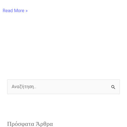
Read More »
Α
ν
α
ζ
Πρόσφατα Άρθρα
ή