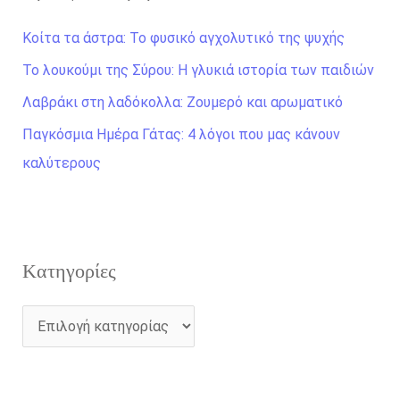
τ
Κοίτα τα άστρα: Το φυσικό αγχολυτικό της ψυχής
η
Το λουκούμι της Σύρου: Η γλυκιά ιστορία των παιδιών
σ
Λαβράκι στη λαδόκολλα: Ζουμερό και αρωματικό
η
γ
Παγκόσμια Ημέρα Γάτας: 4 λόγοι που μας κάνουν
ι
καλύτερους
α
:
Kατηγορίες