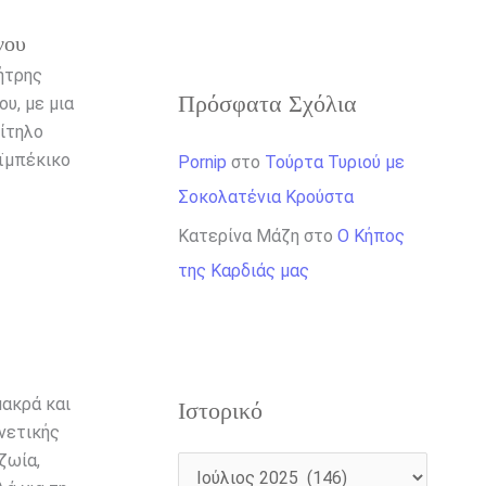
νου
ήτρης
Πρόσφατα Σχόλια
υ, με μια
ξίτηλο
εϊμπέκικο
Pornip
στο
Τούρτα Τυριού με
Σοκολατένια Κρούστα
Κατερίνα Μάζη
στο
Ο Κήπος
της Καρδιάς μας
μακρά και
Ιστορικό
ενετικής
ζωία,