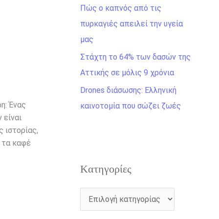
η
Πώς ο καπνός από τις
γ
πυρκαγιές απειλεί την υγεία
ι
μας
α
Στάχτη το 64% των δασών της
:
Αττικής σε μόλις 9 χρόνια
Drones διάσωσης: Ελληνική
η: Ένας
καινοτομία που σώζει ζωές
 είναι
 ιστορίας,
 τα καφέ
Kατηγορίες