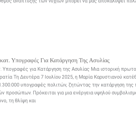
υθμός ανάπτυξης των νυχιών μπορεί να μας αποκαλύψει πολλ
Εκατ. Υπογραφές Για Κατάργηση Της Ασυλίας
τ. Υπογραφές για Κατάργηση της Ασυλίας Μια ιστορική πρωτο
ρατία Τη Δευτέρα 7 Ιουλίου 2025, η Μαρία Καρυστιανού κατέ
1.300.000 υπογραφές πολιτών, ζητώντας την κατάργηση της 
ών προσώπων. Πρόκειται για μια ενέργεια υψηλού συμβολισμ
νο, τη θλίψη και