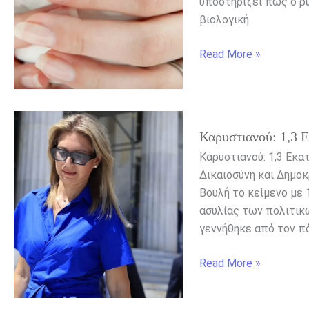
υποστηρίζει πως ο ρ
σας
βιολογική
ηλικία
Read More »
Καρυστιανού:
Καρυστιανού: 1,3 
1,3
Εκατ.
Καρυστιανού: 1,3 Εκα
Υπογραφές
Δικαιοσύνη και Δημοκ
για
Βουλή το κείμενο με 
Κατάργηση
ασυλίας των πολιτικ
της
γεννήθηκε από τον πό
Ασυλίας
Read More »