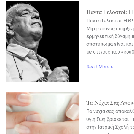
Πάντα
Πάντα Γελαστοί: Η
Γελαστοί:
Η
Πάντα Γελαστοί: Η Θ
Θλιβερή
Μητροπάνος υπήρξε μ
Ιστορία
ερμηνευτική δύναμη π
Πίσω
αποτύπωμα είναι και 
από
με στίχους που «κουβ
το
Τραγούδι
Read More »
του
Μητροπάνου
Τα
Τα Νύχια Σας Αποκ
νύχια
σας
Τα νύχια σας αποκαλύ
αποκαλύπτουν
υγιή ζωή βρίσκεται… κ
τη
στην Ιατρική Σχολή τ
βιολογική