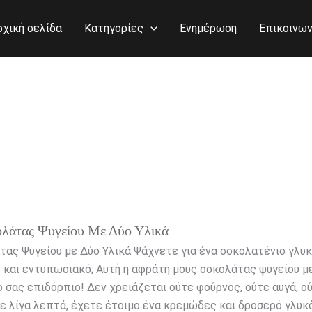
ρχική σελίδα
Κατηγορίες
Ενημέρωση
Επικοινων
λάτας Ψυγείου Με Δύο Υλικά
ας Ψυγείου με Δύο Υλικά Ψάχνετε για ένα σοκολατένιο γλυκ
ο και εντυπωσιακό; Αυτή η αφράτη μους σοκολάτας ψυγείου με
ο σας επιδόρπιο! Δεν χρειάζεται ούτε φούρνος, ούτε αυγά, ο
ε λίγα λεπτά, έχετε έτοιμο ένα κρεμώδες και δροσερό γλυκ