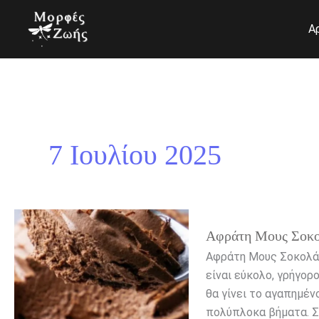
Μετάβαση
στο
Α
περιεχόμενο
7 Ιουλίου 2025
Αφράτη
Αφράτη Μους Σοκο
Μους
Σοκολάτας
Αφράτη Μους Σοκολάτ
Ψυγείου
είναι εύκολο, γρήγορ
με
θα γίνει το αγαπημέν
Δύο
πολύπλοκα βήματα. Σ