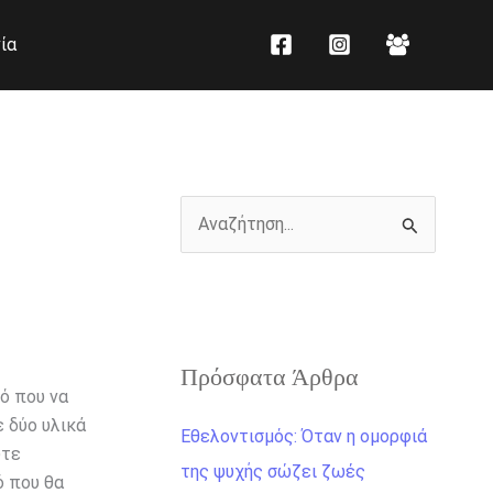
K
Ι
ία
α
σ
τ
τ
η
ο
γ
ρ
ο
ι
ρ
κ
Α
ί
ό
ν
ε
α
ς
ζ
ή
Πρόσφατα Άρθρα
ό που να
τ
 δύο υλικά
Εθελοντισμός: Όταν η ομορφιά
η
ύτε
της ψυχής σώζει ζωές
σ
ό που θα