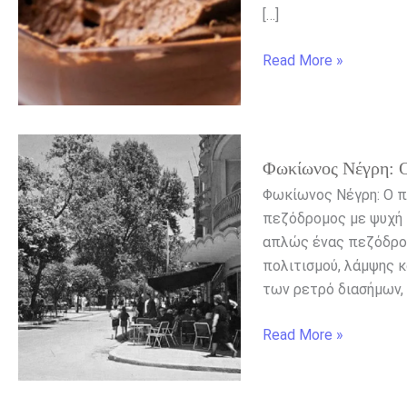
Υλικά
[…]
Read More »
Φωκίωνος
Φωκίωνος Νέγρη: Ο
Νέγρη:
Ο
Φωκίωνος Νέγρη: Ο π
πεζόδρομος
πεζόδρομος με ψυχή κ
της
απλώς ένας πεζόδρομ
Κυψέλης
πολιτισμού, λάμψης 
που
των ρετρό διασήμων, 
έγραψε
ιστορία
Read More »