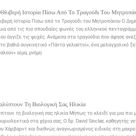
 Θλιβερή Ιστορία Πίσω Από Το Τραγούδι Του Μητροπά
λιβερή Ιστορία Πίσω από το Τραγούδι του Μητροπάνου Ο Δημ
ια από τις πιο σπουδαίες φωνές του ελληνικού πενταγράμμο
ου άγγιζε τις ψυχές. Ανάμεσα στα τραγούδια που άφησε ανε
το βαθιά συγκινητικό «Πάντα γελαστοί», ένα μελαγχολικό ζ
αλούν» αίμα, μνήμη
αλύπτουν Τη Βιολογική Σας Ηλικία
πτουν τη βιολογική σας ηλικία Μήπως το κλειδί για μια πιο 
υριολεκτικά στα χέρια σας; Ο δρ. David Sinclair, καθηγητής γ
ου Χάρβαρντ και διεθνώς αναγνωρισμένος ειδικός στη μακρο