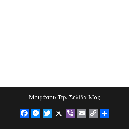
Μοιράσου Την Σελίδα Μας
F
M
T
X
V
E
C
S