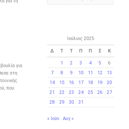
ά για τη
Ιούλιος 2025
Δ
Τ
Τ
Π
Π
Σ
Κ
1
2
3
4
5
6
βουλία για
7
8
9
10
11
12
13
θεσε στη
ποινικής
14
15
16
17
18
19
20
ού, που
21
22
23
24
25
26
27
28
29
30
31
« Ιούν
Αυγ »