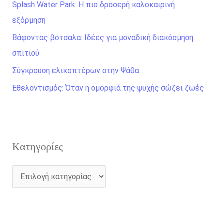
Splash Water Park: Η πιο δροσερή καλοκαιρινή
η
εξόρμηση
σ
Βάφοντας βότσαλα: Ιδέες για μοναδική διακόσμηση
η
σπιτιού
γ
Σύγκρουση ελικοπτέρων στην Ψάθα
ι
α
Εθελοντισμός: Όταν η ομορφιά της ψυχής σώζει ζωές
:
Kατηγορίες