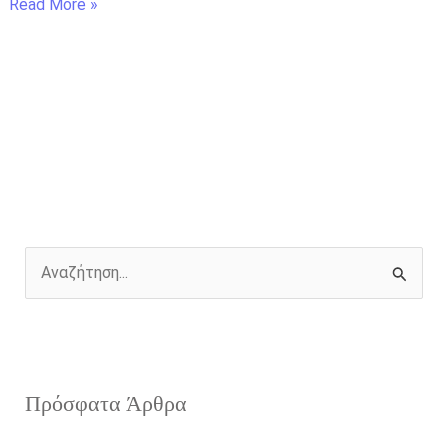
Read More »
Α
ν
α
ζ
Πρόσφατα Άρθρα
ή
τ