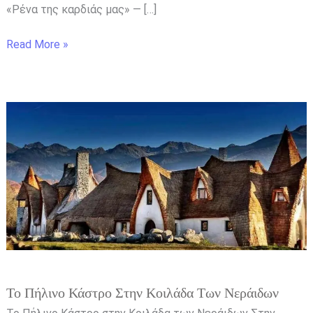
«Ρένα της καρδιάς μας» — […]
Read More »
Το
Πήλινο
Κάστρο
στην
Κοιλάδα
των
Νεράιδων
Το Πήλινο Κάστρο Στην Κοιλάδα Των Νεράιδων