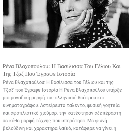
Γέλιου
και
της
Τζαζ
που
Έγραψε
Ιστορία
Ρένα Βλαχοπούλου: Η Βασίλισσα Του Γέλιου Και
Της Τζαζ Που Έγραψε Ιστορία
Ρένα Βλαχοπούλου: Η Βασίλισσα του Γέλιου και της
Τζαζ που Έγραψε Ιστορία Η Ρένα Βλαχοπούλου υπήρξε
μια μοναδική μορφή του ελληνικού θεάτρου και
κινηματογράφου. Αστείρευτο ταλέντο, φυσική γοητεία
και αφοπλιστικό χιούμορ, την κατέστησαν αξεπέραστη
σε κάθε μορφή τέχνης που υπηρέτησε. Με φωνή
βελούδινη και χαρακτήρα λαϊκό, κατάφερε να γίνει η