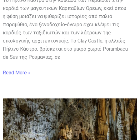
Το Πήλινο Κάστρο στην Κοιλάδα των Νεράιδων Στην
καρδιά των μαγευτικών Καρπαθίων Όρεων, εκεί όπου
η φύση μοιάζει να ψιθυρίζει ιστορίες από παλιά
παραμύθια, ένα ξενοδοχείο-όνειρο έχει κλέψει τις
καρδιές των ταξιδιωτών και των λάτρεων της
οικολογικής αρχιτεκτονικής. Το Clay Castle, ή αλλιώς
Πήλινο Κάστρο, βρίσκεται στο μικρό χωριό Porumbacu
de Sus της Ρουμανίας, σε
Read More »
Σπήλαιο
Αλιστράτης:
Ένας
Υπέροχος
Υπόγειος